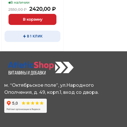
В наличии
Первоначальная
Текущая
2420,00
₽
2550,00
₽
цена
цена:
составляла
2420,00 ₽.
В корзину
2550,00 ₽.
В 1 КЛИК
м. “Октябрьское поле”, ул.Народного
Ополчения, д. 49, корп.1, вход со двора.