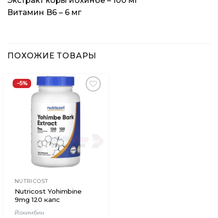
Экстракт коры йохинбе – 100 мг
Витамин B6 – 6 мг
ПОХОЖИЕ ТОВАРЫ
−5%
Добавить
в
Вишлист
NUTRICOST
Nutricost Yohimbine
9mg 120 капс
Йохимбин