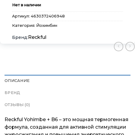
Нет в наличии
Артикул:
4630372406948
×
×
×
Меню
Меню
Меню
Категория:
Йохимбин
Reckful
Каталог
Каталог
Каталог
Бренды
Бренды
Бренды
Подарочные сертификаты
Подарочные сертификаты
Подарочные сертификаты
ОПИСАНИЕ
Магазины
Магазины
Магазины
БРЕНД
ОТЗЫВЫ (0)
Контакты
Контакты
Контакты
Reckful Yohimbe + B6 – это мощная термогенная
Доставка и оплата
Доставка и оплата
Доставка и оплата
формула, созданная для активной стимуляции
жиросжигания и повышения энергетического