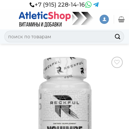
Skip
+7 (915) 228-14-16
to
content
Искать:
Добавить
в
Вишлист