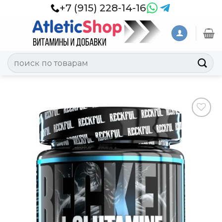
Skip
+7 (915) 228-14-16
to
content
Искать:
Добавить
в
Вишлист