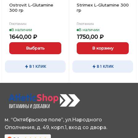
Ostrovit L-Glutamine
Strimex L-Glutamine 300
300 гр
гр
Глютамин
Глютамин
В наличии
В наличии
1640,00
₽
1750,00
₽
Выбрать
В корзину
Этот
товар
В 1 КЛИК
В 1 КЛИК
имеет
несколько
вариаций.
Опции
можно
выбрать
на
странице
м. “Октябрьское поле”, ул.Народного
товара.
Ополчения, д. 49, корп.1, вход со двора.