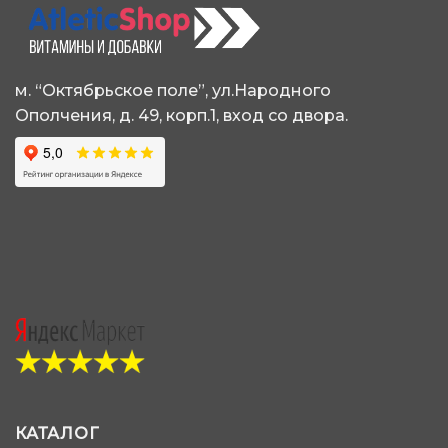
можно
выбрать
на
странице
м. “Октябрьское поле”, ул.Народного
товара.
Ополчения, д. 49, корп.1, вход со двора.
КАТАЛОГ