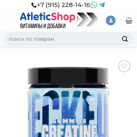
Skip
+7 (915) 228-14-16
to
content
Искать:
Добавить
в
Вишлист