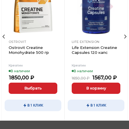
в
в
Вишлист
Вишлист
OSTROVIT
LIFE EXTENSION
Ostrovit Creatine
Life Extension Creatine
Monohydrate 500 гр
Capsules 120 капс
Креатин
Креатин
В наличии
В наличии
ьная
кущая
Первоначаль
Тек
1850,00
₽
1567,00
₽
1650,00
₽
а:
цена
цена
1,00 ₽.
составляла
1567
Выбрать
В корзину
1650,00 ₽.
Этот
товар
В 1 КЛИК
В 1 КЛИК
имеет
несколько
вариаций.
Опции