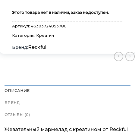
Этого товара нет в наличии, заказ недоступен.
Артикул:
46303724053780
Категория:
Креатин
×
×
×
Меню
Меню
Меню
Reckful
Каталог
Каталог
Каталог
Бренды
Бренды
Бренды
ОПИСАНИЕ
Подарочные сертификаты
Подарочные сертификаты
Подарочные сертификаты
БРЕНД
Магазины
Магазины
Магазины
ОТЗЫВЫ (0)
Контакты
Контакты
Контакты
Жевательный мармелад с креатином от Reckful