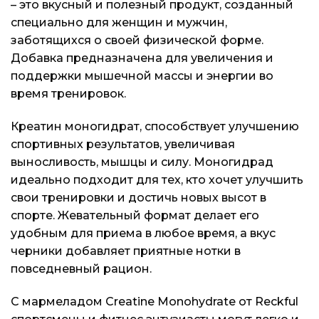
– это вкусный и полезный продукт, созданный
Доставка и оплата
Доставка и оплата
Доставка и оплата
специально для женщин и мужчин,
заботящихся о своей физической форме.
Блог
Блог
Блог
Добавка предназначена для увеличения и
поддержки мышечной массы и энергии во
время тренировок.
Креатин моногидрат, способствует улучшению
спортивных результатов, увеличивая
выносливость, мышцы и силу. Моногидрад
идеально подходит для тех, кто хочет улучшить
свои тренировки и достичь новых высот в
спорте. Жевательный формат делает его
удобным для приема в любое время, а вкус
черники добавляет приятные нотки в
повседневный рацион.
С мармеладом Creatine Monohydrate от Reckful