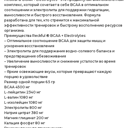
Блог
Блог
Блог
комплекс, который сочетает в себе BCAA в оптимальном
соотношении и электролиты для поддержки гидратации,
выносливости и быстрого восстановления. Формула
разработана для тех, кто стремится к максимальной
эффективности тренировок и быстрому восполнению ресурсов
организма.
Преимущества Reckful ® BCAA + Electrolytes:
– Оптимальное соотношение BCAA для защиты мышц и
ускорения восстановления
– Электролиты для поддержания водно-солевого баланса и
предотвращения обезвоживания
– Увеличение выносливости и снижение усталости во время
тренировок
– Яркие освежающие вкусы, которые превращают каждую
порцию в удовольствие
Размер одной порции 6.5 гр
ВСАА 4500 мг
L-лейцитин 2340 мг
L-валин 1080 мг
L-изолейцин 1080 мг
Электролиты 800 мг
Натрия цитрат 380 мг
Магния глицинат 200 мг
Кальция фосфат 80 мг