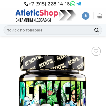
Skip
+7 (915) 228-14-16
to
content
Искать:
Добавить
в
Вишлист