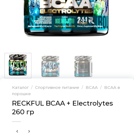
Каталог
/
Спортивное питание
/
BCAA
/
BCAA в
порошке
RECKFUL BCAA + Eleсtrolytes
260 гр