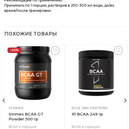
Рекомендации по применению:
Принимать по 1 порции, растворив в 250-300 мл воды, до/во
время/после тренировки.
ПОХОЖИЕ ТОВАРЫ
−20%
Добавить
Добавить
в
в
Вишлист
Вишлист
STRIMEX
RULE ONE PROTEINS
Strimex BCAA GT
R1 BCAA 249 гр
Powder 500 гр
BCAA в порошке
BCAA в порошке