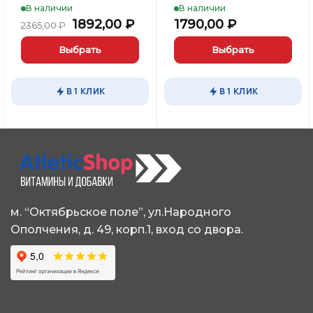
В наличии
В наличии
Первоначальная
Текущая
1892,00
₽
1790,00
₽
2365,00
₽
цена
цена:
составляла
1892,00 ₽.
Выбрать
Выбрать
2365,00 ₽.
Этот
Этот
товар
товар
В 1 КЛИК
В 1 КЛИК
имеет
имеет
несколько
несколько
вариаций.
вариаций.
Опции
Опции
можно
можно
выбрать
выбрать
на
на
странице
странице
м. “Октябрьское поле”, ул.Народного
товара.
товара.
Ополчения, д. 49, корп.1, вход со двора.