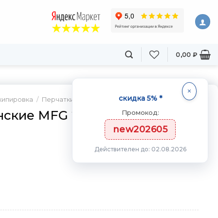
0,00
₽
скидка 5% *
кипировка
/
Перчатки женские
нские MFG 251
Промокод:
new202605
Действителен до: 02.08.2026