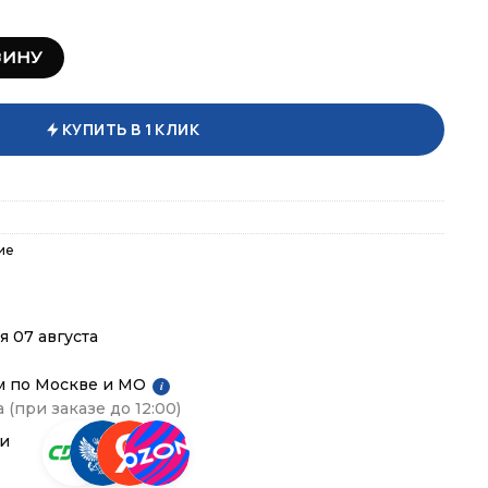
атки женские MFG 251
ЗИНУ
КУПИТЬ В 1 КЛИК
ие
я 07 августа
м по Москве и МО
i
 (при заказе до 12:00)
ии