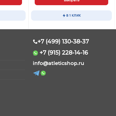
Этот
товар
В 1 КЛИК
имеет
несколько
вариаций.
Опции
можно
+7 (499) 130-38-37
выбрать
на
+7 (915) 228-14-16
странице
AtleticShop
товара.
info@atleticshop.ru
Обычно отвечаем быстро
WhatsApp