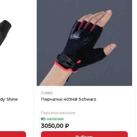
Добавить
Добавить
в
в
Вишлист
Вишлист
CHIBA
dy Shine
Перчатки 40948 Schwarz
Перчатки женские
В наличии
3050,00
₽
Выбрать