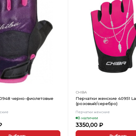
Добавить
в
Вишлист
CHIBA
0948 черно-фиолетовые
Перчатки женские 40951 La
(розовый/серебро)
нские
Перчатки женские
В наличии
₽
3350,00
₽
Выбрать
Выбрать