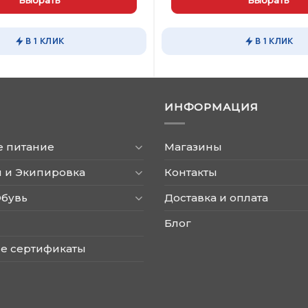
Этот
товар
В 1 КЛИК
В 1 КЛИК
имеет
несколько
вариаций.
Опции
ИНФОРМАЦИЯ
можно
выбрать
на
е питание
Магазины
странице
товара.
 и Экипировка
Контакты
Обувь
Доставка и оплата
Блог
е сертификаты