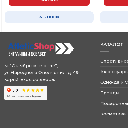
Этот
Этот
товар
товар
В 1 КЛИК
имеет
имеет
несколько
несколько
вариаций.
вариаций.
Опции
Опции
КАТАЛОГ
можно
можно
выбрать
выбрать
на
на
Спортивно
странице
странице
м. “Октябрьское поле”,
товара.
товара.
Аксессуары
ул.Народного Ополчения, д. 49,
корп.1, вход со двора.
Одежда и 
Бренды
Подарочны
Косметика