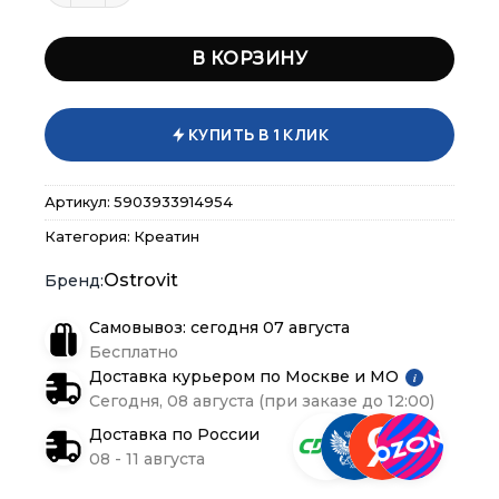
В КОРЗИНУ
КУПИТЬ В 1 КЛИК
×
×
×
Меню
Меню
Меню
Артикул:
5903933914954
Каталог
Каталог
Каталог
Категория:
Креатин
Ostrovit
Бренды
Бренды
Бренды
Самовывоз: сегодня 07 августа
Подарочные сертификаты
Подарочные сертификаты
Подарочные сертификаты
Бесплатно
Доставка курьером по Москве и МО
i
Сегодня, 08 августа (при заказе до 12:00)
Магазины
Магазины
Магазины
Доставка по России
08 - 11 августа
Контакты
Контакты
Контакты