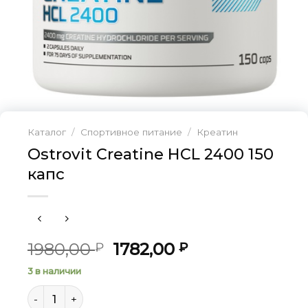
Каталог
/
Спортивное питание
/
Креатин
Ostrovit Creatine HCL 2400 150
капс
Первоначальная
Текущая
1980,00
1782,00
₽
₽
цена
цена:
3 в наличии
составляла
1782,00 ₽.
Количество товара Ostrovit Creatine HCL 2400 150 ка
1980,00 ₽.