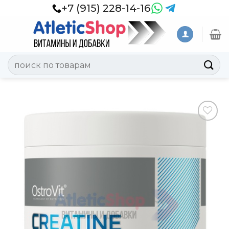
Skip
+7 (915) 228-14-16
to
content
Искать:
Добавить
в
Вишлист