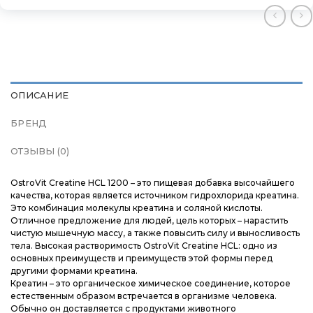
Доставка и оплата
Доставка и оплата
Доставка и оплата
Блог
Блог
Блог
ОПИСАНИЕ
БРЕНД
ОТЗЫВЫ (0)
OstroVit Creatine HCL 1200 – это пищевая добавка высочайшего
качества, которая является источником гидрохлорида креатина.
Это комбинация молекулы креатина и соляной кислоты.
Отличное предложение для людей, цель которых – нарастить
чистую мышечную массу, а также повысить силу и выносливость
тела. Высокая растворимость OstroVit Creatine HCL: одно из
основных преимуществ и преимуществ этой формы перед
другими формами креатина.
Креатин – это органическое химическое соединение, которое
естественным образом встречается в организме человека.
Обычно он доставляется с продуктами животного