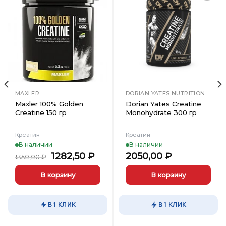
Добавить
Добавить
в
в
Вишлист
Вишлист
MAXLER
DORIAN YATES NUTRITION
Maxler 100% Golden
Dorian Yates Creatine
Creatine 150 гр
Monohydrate 300 гр
Креатин
Креатин
В наличии
В наличии
Первоначальная
Текущая
1282,50
₽
2050,00
₽
1350,00
₽
цена
цена:
составляла
1282,50 ₽.
В корзину
В корзину
1350,00 ₽.
В 1 КЛИК
В 1 КЛИК