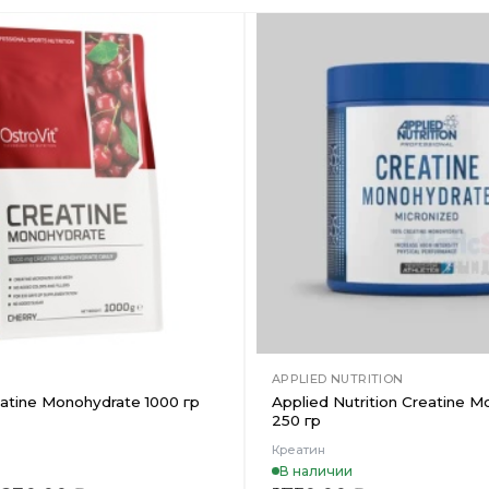
Добавить
в
Вишлист
APPLIED NUTRITION
eatine Monohydrate 1000 гр
Applied Nutrition Creatine 
250 гр
Креатин
В наличии