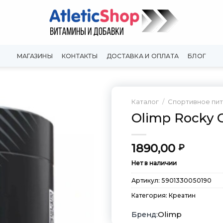
МАГАЗИНЫ
КОНТАКТЫ
ДОСТАВКА И ОПЛАТА
БЛОГ
Каталог
/
Спортивное пи
Olimp Rocky C
Добавить
в
Вишлист
1890,00
₽
Нет в наличии
Артикул:
5901330050190
Категория:
Креатин
Olimp