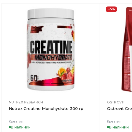
−5%
Добавить
в
Вишлист
NUTREX RESEARCH
OSTROVIT
Nutrex Creatine Monohydrate 300 гр
Ostrovit Cr
Креатин
Креатин
В наличии
В наличии