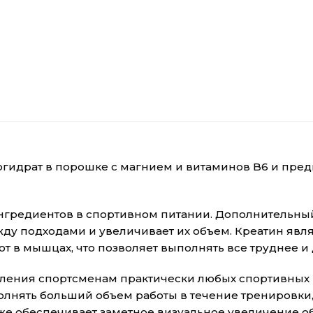
моногидрат в порошке с магнием и витаминов B6 и пр
ингредиентов в спортивном питании. Дополнительн
ду подходами и увеличивает их объем. Креатин явля
т в мышцах, что позволяет выполнять все труднее и
ебления спортсменам практически любых спортивных
лнять больший объем работы в течение тренировки, 
кже обеспечивает заметное визуальное увеличение 