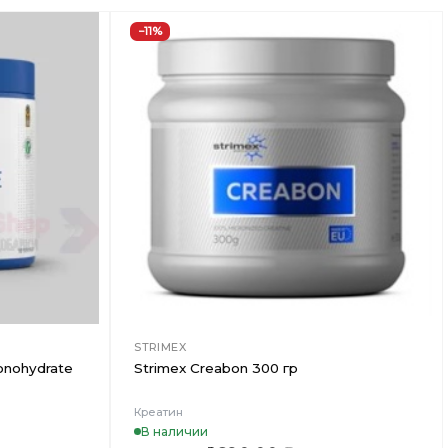
−11%
Добавить
Добавить
в
в
Вишлист
Вишлист
STRIMEX
Monohydrate
Strimex Creabon 300 гр
Креатин
В наличии