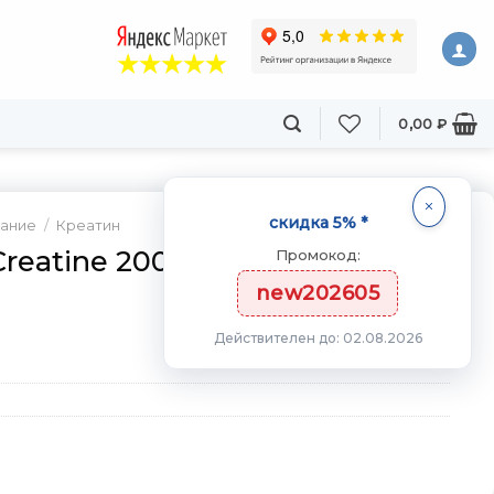
0,00
₽
скидка 5% *
тание
/
Креатин
reatine 200 гр
Промокод:
new202605
Действителен до: 02.08.2026