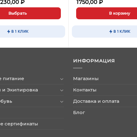
ервоначальная
Текущая
2230,00
₽
1750,00
₽
цена
цена:
оставляла
2230,00 ₽.
Выбрать
В корзину
350,00 ₽.
В 1 КЛИК
В 1 КЛИК
ИНФОРМАЦИЯ
е питание
Магазины
 и Экипировка
Контакты
Обувь
Доставка и оплата
Блог
е сертификаты