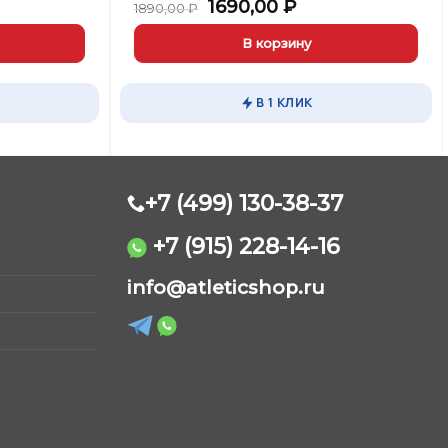
Первоначальная
Текущая
1690,00
₽
1890,00
₽
цена
цена:
составляла
1690,00 ₽.
В корзину
1890,00 ₽.
В 1 КЛИК
+7 (499) 130-38-37
+7 (915) 228-14-16
AtleticShop
info@atleticshop.ru
Обычно отвечаем быстро
WhatsApp