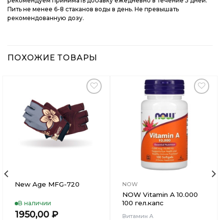
рекомендуем принимать добавку ежедневно в течение 5 дней.
Пить не менее 6-8 стаканов воды в день. Не превышать
рекомендованную дозу.
ПОХОЖИЕ ТОВАРЫ
Добавить
Добавить
в
в
Вишлист
Вишлист
New Age MFG-720
NOW
NOW Vitamin A 10.000
100 гел.капс
В наличии
1950,00
₽
Витамин А