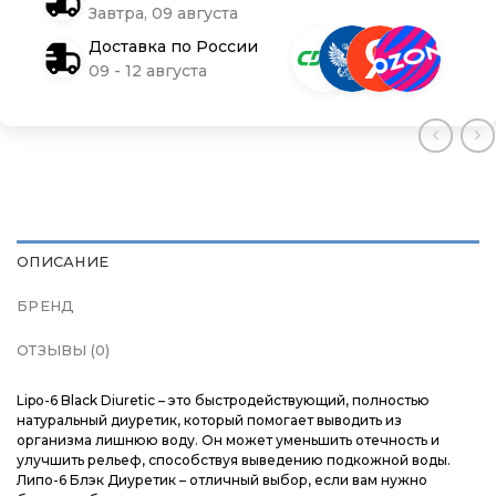
Завтра, 09 августа
Контакты
Контакты
Контакты
Доставка по России
09 - 12 августа
Доставка и оплата
Доставка и оплата
Доставка и оплата
Блог
Блог
Блог
ОПИСАНИЕ
БРЕНД
ОТЗЫВЫ (0)
Lipo-6 Black Diuretic – это быстродействующий, полностью
натуральный диуретик, который помогает выводить из
организма лишнюю воду. Он может уменьшить отечность и
улучшить рельеф, способствуя выведению подкожной воды.
Липо-6 Блэк Диуретик – отличный выбор, если вам нужно