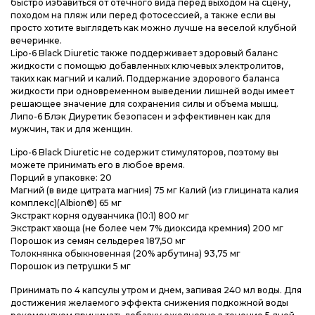
быстро избавиться от отечного вида перед выходом на сцену,
походом на пляж или перед фотосессией, а также если вы
просто хотите выглядеть как можно лучше на веселой клубной
вечеринке.
Lipo-6 Black Diuretic также поддерживает здоровый баланс
жидкости с помощью добавленных ключевых электролитов,
таких как магний и калий. Поддержание здорового баланса
жидкости при одновременном выведении лишней воды имеет
решающее значение для сохранения силы и объема мышц.
Липо-6 Блэк Диуретик безопасен и эффективнен как для
мужчин, так и для женщин.
Lipo-6 Black Diuretic не содержит стимуляторов, поэтому вы
можете принимать его в любое время.
Порций в упаковке: 20
Магний (в виде цитрата магния) 75 мг Калий (из глицината калия
комплекс)(Albion®) 65 мг
Экстракт корня одуванчика (10:1) 800 мг
Экстракт хвоща (не более чем 7% диоксида кремния) 200 мг
Порошок из семян сельдерея 187,50 мг
Толокнянка обыкновенная (20% арбутина) 93,75 мг
Порошок из петрушки 5 мг
Принимать по 4 капсулы утром и днем, запивая 240 мл воды. Для
достижения желаемого эффекта снижения подкожной воды