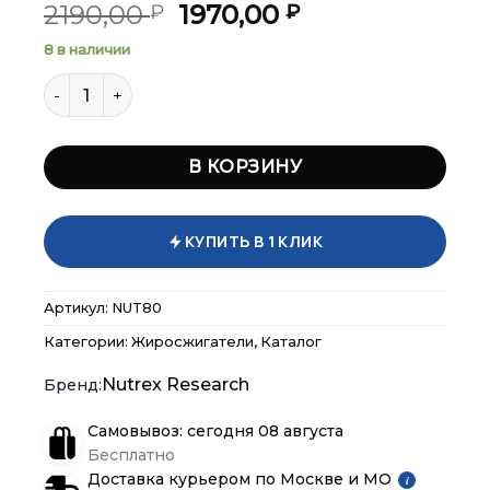
Первоначальная
Текущая
2190,00
1970,00
₽
₽
цена
цена:
8 в наличии
составляла
1970,00 ₽.
Количество товара Nutrex Lipo-6 Black Diuretic 80 ка
2190,00 ₽.
В КОРЗИНУ
×
×
×
Меню
Меню
Меню
КУПИТЬ В 1 КЛИК
Каталог
Каталог
Каталог
Артикул:
NUT80
Бренды
Бренды
Бренды
Категории:
Жиросжигатели
,
Каталог
Nutrex Research
Подарочные сертификаты
Подарочные сертификаты
Подарочные сертификаты
Самовывоз: сегодня 08 августа
Бесплатно
Магазины
Магазины
Магазины
Доставка курьером по Москве и МО
i