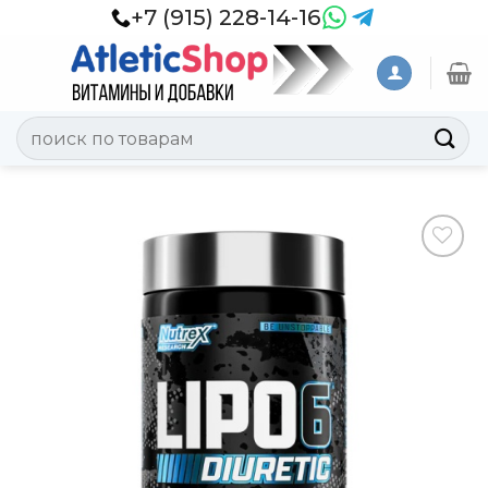
Skip
+7 (915) 228-14-16
to
content
Искать:
Добавить
в
Вишлист