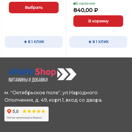
В наличии
Выбрать
840,00
₽
Этот
В корзину
товар
имеет
несколько
вариаций.
В 1 КЛИК
В 1 КЛИК
Опции
можно
выбрать
на
странице
товара.
м. “Октябрьское поле”, ул.Народного
Ополчения, д. 49, корп.1, вход со двора.