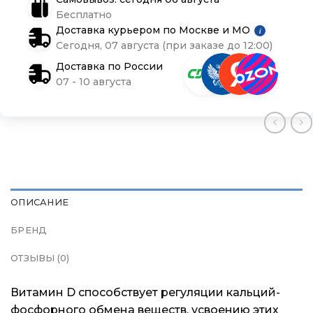
Подарочные сертификаты
Подарочные сертификаты
Подарочные сертификаты
Бесплатно
Доставка курьером по Москве и МО
i
Магазины
Магазины
Магазины
Сегодня, 07 августа (при заказе до 12:00)
Доставка по России
Контакты
Контакты
Контакты
07 - 10 августа
Доставка и оплата
Доставка и оплата
Доставка и оплата
Блог
Блог
Блог
ОПИСАНИЕ
БРЕНД
ОТЗЫВЫ (0)
Витамин D способствует регуляции кальций-
фосфорного обмена веществ, усвоению этих