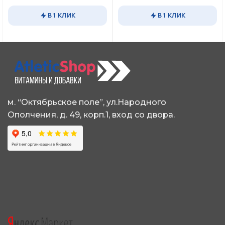
товар
несколько
имеет
В 1 КЛИК
В 1 КЛИК
вариаций.
несколько
Опции
вариаций.
можно
Опции
выбрать
можно
на
выбрать
странице
на
товара.
странице
товара.
м. “Октябрьское поле”, ул.Народного
Ополчения, д. 49, корп.1, вход со двора.