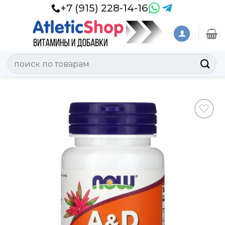
Skip
+7 (915) 228-14-16
to
content
Искать:
Добавить
в
Вишлист