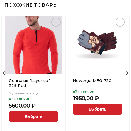
ПОХОЖИЕ ТОВАРЫ
Добавить
Добавить
в
в
Вишлист
Вишлист
Лонгслив “Layer up”
New Age MFG-720
329 Red
В наличии
Мужская одежда
1950,00
₽
В наличии
5600,00
₽
Выбрать
Выбрать
Этот
товар
Этот
имеет