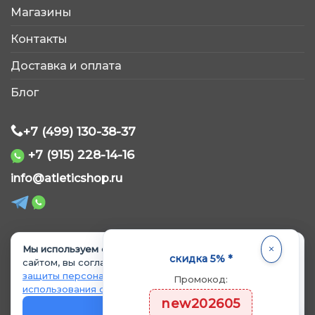
Магазины
AtleticShop
Контакты
Обычно отвечаем быстро
Доставка и оплата
Блог
+7 (499) 130-38-37
+7 (915) 228-14-16
WhatsApp
info@atleticshop.ru
Telegram
ВКонтакте
Мы используем cookie.
Продолжая пользоваться
© 2026 «AtleticShop». Все права защищены
скидка 5% *
сайтом, вы соглашаетесь с
Политикой обработки и
защиты персональных данных
и
Политикой
Промокод:
MAX
использования cookie
.
Политика обработки персональных данных
new202605
Политика использования cookie