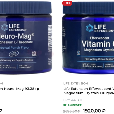
−8%
Добавить
в
Вишлист
ON
LIFE EXTENSION
ion Neuro-Mag 93.35 гр
Life Extension Effervescent 
Magnesium Crystals 180 гра
Витамины С
В наличии
Первоначал
Те
₽
1920,00
₽
2090,00
₽