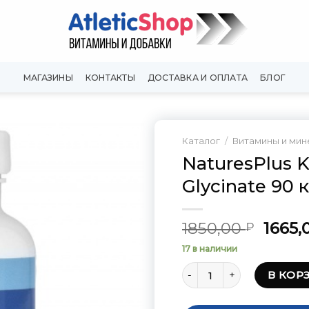
МАГАЗИНЫ
КОНТАКТЫ
ДОСТАВКА И ОПЛАТА
БЛОГ
Каталог
/
Витамины и ми
NaturesPlus 
Добавить
Glycinate 90 
в
Вишлист
Перв
1850,00
1665,
₽
цена
17 в наличии
соста
Количество товара Natur
1850,
В КОР