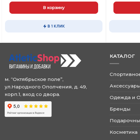
В корзину
Этот
товар
В 1 КЛИК
имеет
несколько
вариаций.
Опции
КАТАЛОГ
можно
выбрать
на
Спортивно
странице
м. “Октябрьское поле”,
товара.
Аксессуары
ул.Народного Ополчения, д. 49,
корп.1, вход со двора.
Одежда и 
Бренды
Подарочны
Косметика