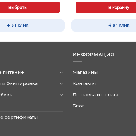
цена
цен
составляла
192
Выбрать
В корзину
2090,00 ₽.
В 1 КЛИК
В 1 КЛИК
ИНФОРМАЦИЯ
е питание
Магазины
 и Экипировка
Контакты
Обувь
Доставка и оплата
Блог
е сертификаты