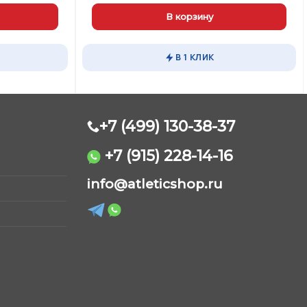
а:
цена
цена:
0,00 ₽.
составляла
1795,00 ₽.
В корзину
1890,00 ₽.
В 1 КЛИК
+7 (499) 130-38-37
+7 (915) 228-14-16
AtleticShop
info@atleticshop.ru
Обычно отвечаем быстро
WhatsApp