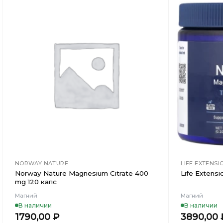
Добавить
в
Вишлист
NORWAY NATURE
LIFE EXTENSI
Norway Nature Magnesium Citrate 400
Life Extens
mg 120 капc
Магний
Магний
В наличии
В наличии
1790,00
₽
3890,00