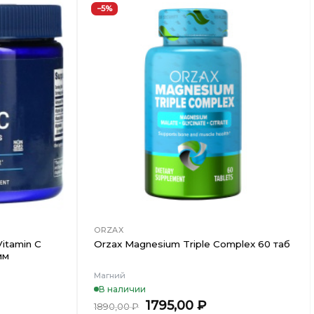
−5%
Добавить
Добавить
в
в
Вишлист
Вишлист
ORZAX
Vitamin C
Orzax Magnesium Triple Complex 60 таб
мм
Магний
В наличии
ьная
кущая
Первоначальная
Текущая
1795,00
₽
1890,00
₽