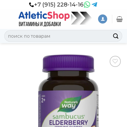
Skip
+7 (915) 228-14-16
to
content
Искать:
Добавить
в
Вишлист