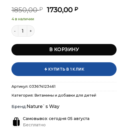
Первоначальная
Текущая
1850,00
1730,00
₽
₽
цена
цена:
4 в наличии
составляла
1730,00 ₽.
Количество товара Nature's Way Sambucus Elderber
1850,00 ₽.
В КОРЗИНУ
×
×
×
Меню
Меню
Меню
КУПИТЬ В 1 КЛИК
Каталог
Каталог
Каталог
Артикул:
033674123461
Бренды
Бренды
Бренды
Категория:
Витамины и добавки для детей
Подарочные сертификаты
Подарочные сертификаты
Подарочные сертификаты
Nature`s Way
Самовывоз: сегодня 05 августа
Магазины
Магазины
Магазины
Бесплатно