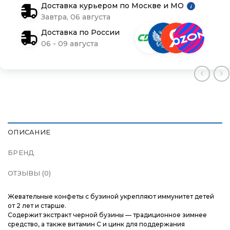
Доставка курьером по Москве и МО
i
Контакты
Контакты
Контакты
Завтра, 06 августа
Доставка по России
Доставка и оплата
Доставка и оплата
Доставка и оплата
06 - 09 августа
Блог
Блог
Блог
ОПИСАНИЕ
БРЕНД
ОТЗЫВЫ (0)
Жевательные конфеты с бузиной укрепляют иммунитет детей
от 2 лет и старше.
Содержит экстракт черной бузины — традиционное зимнее
средство, а также витамин С и цинк для поддержания