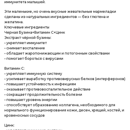
иммунитета малышей.
Эти маленькие, но очень вкусные жевательные мармеладки
сделаны из натуральных ингредиентов — без глютена и
желатина.
Ключевые ингредиенты
Черная Бузина+Витамин С+Цинк
Экстракт чёрной бузины:
◦ укрепляет иммунитет
◦ снимает воспаление
◦ обладает жаропонижающим и потогонным свойствами
◦ помогает бороться с вирусами
Витамин С:
◦ укрепляет иммунную систему
◦ усиливает выработку противовирусных белков (интерферонов)
◦ повышает устойчивость к инфекциям
◦ оказывает противовоспалительное действие
◦ сокращает продолжительность болезни
◦ повышает уровень энергии
◦ способствует образованию коллагена, необходимого для
нормального функционирования кожи, десен, хрящей, костей, и
кровеносных сосудов
Цинк: