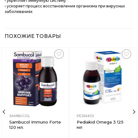
◦ укрепляет иммунную систему
◦ ускоряет процесс восстановления организма при вирусных
заболеваниях
ПОХОЖИЕ ТОВАРЫ
Добавить
Добавить
в
в
Вишлист
Вишлист
SAMBUCOL
PEDIAKID
Sambucol Immuno Forte
Pediakid Omega 3 125
120 мл.
мл