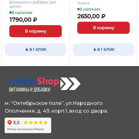
Витамины и добавки для
Омега
детей
В наличии
В наличии
2650,00
₽
ьная
кущая
1790,00
₽
на:
В корзину
95,00 ₽.
В корзину
В 1 КЛИК
В 1 КЛИК
м. “Октябрьское поле”, ул.Народного
Ополчения, д. 49, корп.1, вход со двора.