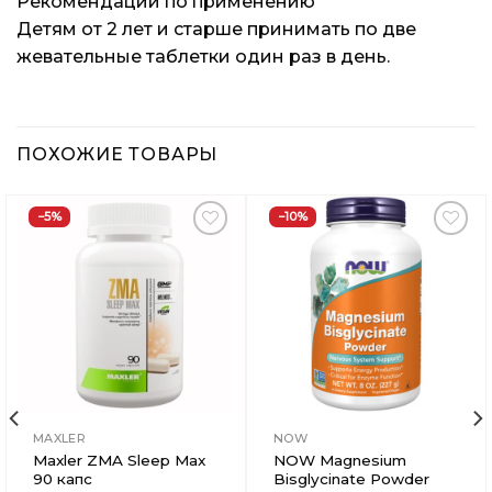
Рекомендации по применению
Детям от 2 лет и старше принимать по две
жевательные таблетки один раз в день.
ПОХОЖИЕ ТОВАРЫ
−5%
−10%
Добавить
Добавить
в
в
Вишлист
Вишлист
MAXLER
NOW
Maxler ZMA Sleep Max
NOW Magnesium
90 капс
Bisglycinate Powder