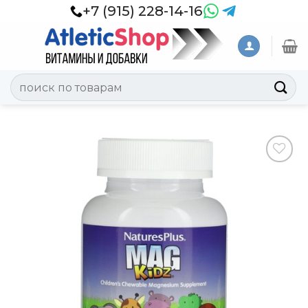
Skip
+7 (915) 228-14-16
to
content
Искать:
Добавить
в
Вишлист