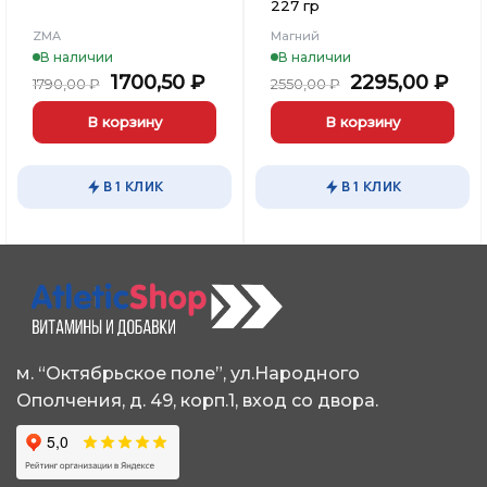
227 гр
ZMA
Магний
В наличии
В наличии
ьная
кущая
Первоначальная
Текущая
Первоначал
Тек
1700,50
₽
2295,00
₽
1790,00
₽
2550,00
₽
на:
цена
цена:
цена
цен
90,00 ₽.
составляла
1700,50 ₽.
составляла
229
В корзину
В корзину
1790,00 ₽.
2550,00 ₽.
В 1 КЛИК
В 1 КЛИК
м. “Октябрьское поле”, ул.Народного
Ополчения, д. 49, корп.1, вход со двора.