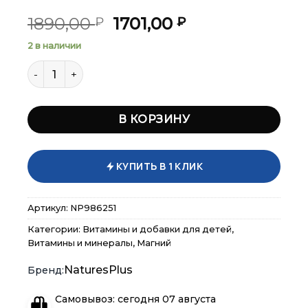
Первоначальная
Текущая
1890,00
1701,00
₽
₽
цена
цена:
2 в наличии
составляла
1701,00 ₽.
Количество товара NaturesPlus Animal Parade MagKid
1890,00 ₽.
В КОРЗИНУ
×
×
×
Меню
Меню
Меню
КУПИТЬ В 1 КЛИК
Каталог
Каталог
Каталог
Артикул:
NP986251
Бренды
Бренды
Бренды
Категории:
Витамины и добавки для детей
,
Витамины и минералы
,
Магний
Подарочные сертификаты
Подарочные сертификаты
Подарочные сертификаты
NaturesPlus
Магазины
Магазины
Магазины
Самовывоз: сегодня 07 августа