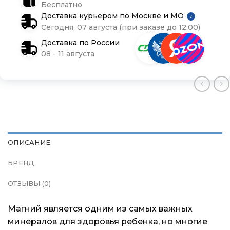
Бесплатно
Контакты
Контакты
Контакты
Доставка курьером по Москве и МО
i
Сегодня, 07 августа (при заказе до 12:00)
Доставка и оплата
Доставка и оплата
Доставка и оплата
Доставка по России
08 - 11 августа
Блог
Блог
Блог
ОПИСАНИЕ
БРЕНД
ОТЗЫВЫ (0)
Магний является одним из самых важных
минералов для здоровья ребенка, но многие