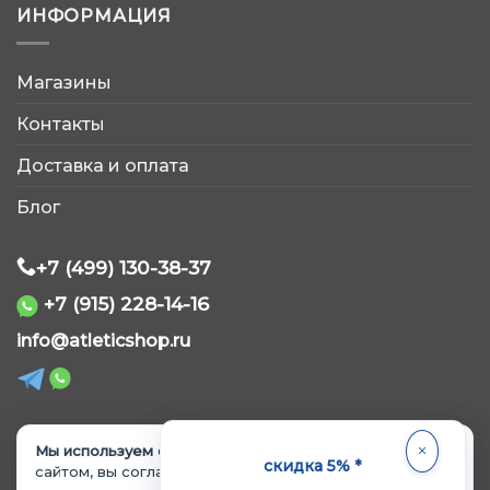
ИНФОРМАЦИЯ
Магазины
AtleticShop
Контакты
Обычно отвечаем быстро
Доставка и оплата
Блог
+7 (499) 130-38-37
+7 (915) 228-14-16
WhatsApp
info@atleticshop.ru
Telegram
ВКонтакте
Мы используем cookie.
Продолжая пользоваться
© 2026 «AtleticShop». Все права защищены
скидка 5% *
сайтом, вы соглашаетесь с
Политикой обработки и