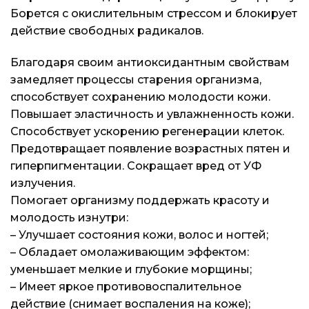
Контакты
Контакты
Контакты
Борется с окислительным стрессом и блокирует
действие свободных радикалов.
Доставка и оплата
Доставка и оплата
Доставка и оплата
Благодаря своим антиоксидантным свойствам
Блог
Блог
Блог
замедляет процессы старения организма,
способствует сохранению молодости кожи.
Повышает эластичность и увлажненность кожи.
Способствует ускорению регенерации клеток.
Предотвращает появление возрастных пятен и
гиперпигментации. Сокращает вред от УФ
излучения.
Помогает организму поддержать красоту и
молодость изнутри:
– Улучшает состояния кожи, волос и ногтей;
– Обладает омолаживающим эффектом:
уменьшает мелкие и глубокие морщины;
– Имеет яркое противовоспалительное
действие (снимает воспаления на коже);