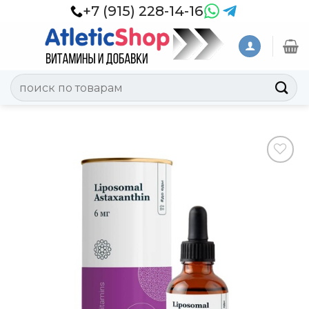
Skip
+7 (915) 228-14-16
to
content
Искать:
Добавить
в
Вишлист