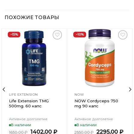
ПОХОЖИЕ ТОВАРЫ
−15%
−10%
Добавить
Добавить
в
в
Вишлист
Вишлист
LIFE EXTENSION
NOW
Life Extension TMG
NOW Cordyceps 750
500mg. 60 капс
mg 90 капс
Активное долголетие
Активное долголетие
В наличии
В наличии
Первоначальная
Текущая
Первоначал
Тек
1402,00
₽
2295,00
₽
1650,00
₽
2550,00
₽