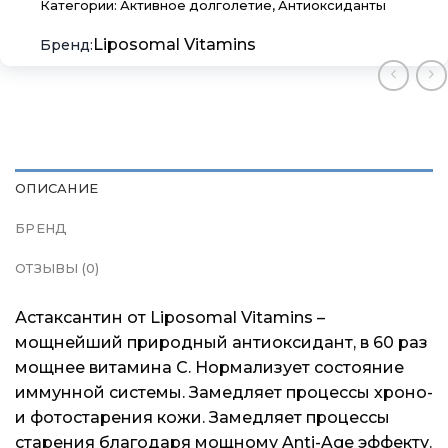
Категории:
Активное долголетие
,
Антиоксиданты
Liposomal Vitamins
×
×
×
Меню
Меню
Меню
ОПИСАНИЕ
БРЕНД
Каталог
Каталог
Каталог
ОТЗЫВЫ (0)
Бренды
Бренды
Бренды
Астаксантин от Liposomal Vitamins –
мощнейший природный антиоксидант, в 60 раз
Подарочные сертификаты
Подарочные сертификаты
Подарочные сертификаты
мощнее витамина С. Нормализует состояние
иммунной системы. Замедляет процессы хроно-
Магазины
Магазины
Магазины
и фотостарения кожи. Замедляет процессы
старения благодаря мощному Anti-Age эффекту.