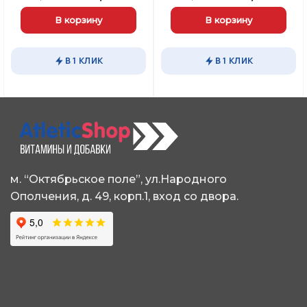
цена
цена:
цена
цен
составляла
1402,00 ₽.
составляла
229
В корзину
В корзину
1650,00 ₽.
2550,00 ₽.
В 1 КЛИК
В 1 КЛИК
м. “Октябрьское поле”, ул.Народного
Ополчения, д. 49, корп.1, вход со двора.