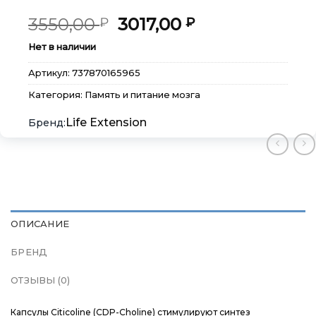
Первоначальная
Текущая
3550,00
3017,00
₽
₽
цена
цена:
Нет в наличии
составляла
3017,00 ₽.
3550,00 ₽.
Артикул:
737870165965
Категория:
Память и питание мозга
×
×
×
Меню
Меню
Меню
Life Extension
Каталог
Каталог
Каталог
Бренды
Бренды
Бренды
Подарочные сертификаты
Подарочные сертификаты
Подарочные сертификаты
ОПИСАНИЕ
Магазины
Магазины
Магазины
БРЕНД
ОТЗЫВЫ (0)
Контакты
Контакты
Контакты
Капсулы Citicoline (CDP-Choline) стимулируют синтез