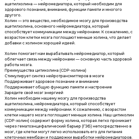
Доставка и оплата
Доставка и оплата
Доставка и оплата
ацетилхолина — нейромедиатора, который необходим для
здорового познания, внимания, функции памяти и многого
другого.
Блог
Блог
Блог
Холин — это вещество, необходимое мозгу для производства
ацетилхолина, основного нейромедиатора, который
способствует коммуникации между нейронами. К сожалению, с
возрастом клетки мозга поглощают меньше холина, что делает
добавки с холином хорошей идеей.
Холин помогает нам вырабатывать нейромедиатор, который
облегчает связь между нейронами — основную часть здоровой
работы мозга.
Преимущества цитиколина (CDP-холина)
Стимулирует синтез нейротрансмиттеров в мозге
Поддерживает здоровое познание и внимание
Поддерживает общую функцию памяти и настроение
Зарядите свой мозг энергией
Холин необходим нашему мозгу для производства
ацетилхолина, нейромедиатора, который способствует
коммуникации между нейронами. К сожалению, с возрастом
клетки нашего мозга поглощают меньше холина. Наш цитиколин
(CDP-холин) содержит форму холина, которая легко проникает
через гематоэнцефалический барьер (ГЭБ) непосредственно в
мозг, где клетки могут легко использовать его для питания
клеточных мембран и поддержки выработки нейромедиаторов.