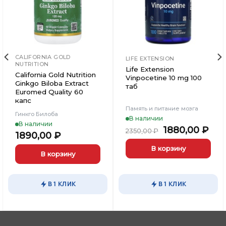
CALIFORNIA GOLD
LIFE EXTENSION
NUTRITION
Life Extension
California Gold Nutrition
Vinpocetine 10 mg 100
Ginkgo Biloba Extract
таб
Euromed Quality 60
капс
Память и питание мозга
Гинкго Билоба
В наличии
В наличии
ьная
кущая
Первоначал
Те
1880,00
₽
2350,00
₽
1890,00
₽
на:
цена
цен
40,00 ₽.
составляла
188
В корзину
В корзину
2350,00 ₽.
В 1 КЛИК
В 1 КЛИК