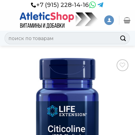
Skip
+7 (915) 228-14-16
to
content
Искать:
Добавить
в
Вишлист