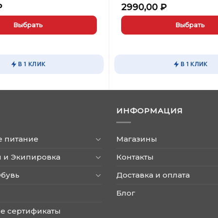
₽
2990,00
₽
Выбрать
Выбрать
Этот
товар
имеет
В 1 КЛИК
В 1 КЛИК
несколько
вариаций.
Опции
можно
ИНФОРМАЦИЯ
выбрать
на
странице
е питание
Магазины
товара.
 и Экипировка
Контакты
Обувь
Доставка и оплата
Блог
е сертификаты