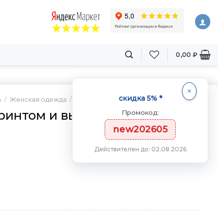
0,00
₽
скидка 5% *
ь
/
Женская одежда
/
Лосины
ринтом и высокой посадкой
Промокод:
new202605
Действителен до: 02.08.2026