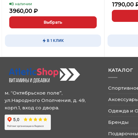
1790,00
В наличии
3960,00
₽
Выбрать
Этот
Этот
товар
товар
имеет
В 1 КЛИК
имеет
несколько
несколько
вариаций.
вариаций.
Опции
Опции
можно
КАТАЛОГ
можно
выбрать
выбрать
на
на
странице
Спортивно
странице
товара.
м. “Октябрьское поле”,
товара.
Аксессуары
ул.Народного Ополчения, д. 49,
корп.1, вход со двора.
Одежда и 
Бренды
Подарочны