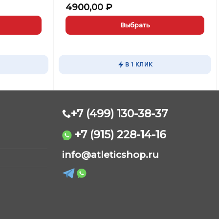
4900,00
₽
Выбрать
Этот
товар
имеет
В 1 КЛИК
несколько
вариаций.
Опции
можно
выбрать
+7 (499) 130-38-37
на
странице
+7 (915) 228-14-16
товара.
AtleticShop
info@atleticshop.ru
Обычно отвечаем быстро