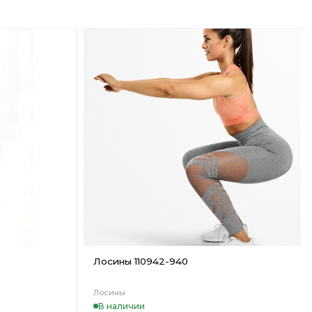
Добавить
Добавить
в
в
Вишлист
Вишлист
Лосины 110942-940
Лосины
В наличии