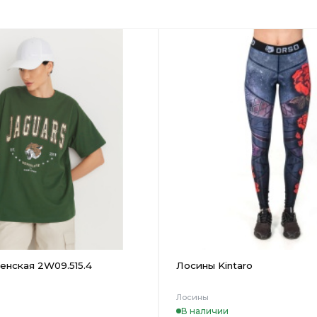
Добавить
в
Вишлист
енская 2W09.515.4
Лосины Kintaro
Лосины
В наличии