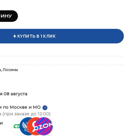
инсы с принтом и высокой посадкой
ЗИНУ
КУПИТЬ В 1 КЛИК
а
,
Лосины
я 08 августа
м по Москве и МО
i
 (при заказе до 12:00)
ии