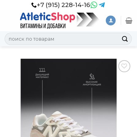
Skip
+7 (915) 228-14-16
to
content
Искать:
Добавить
в
Вишлист