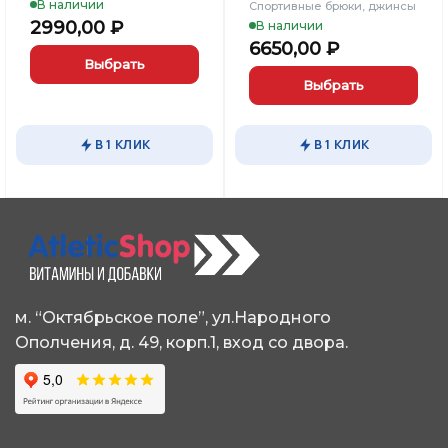
В наличии
Спортивные брюки, джинсы
2990,00
₽
В наличии
6650,00
₽
Выбрать
Выбрать
Этот
товар
Этот
имеет
товар
В 1 КЛИК
В 1 КЛИК
несколько
имеет
вариаций.
несколько
Опции
вариаций.
можно
Опции
выбрать
можно
на
выбрать
странице
на
товара.
странице
м. “Октябрьское поле”, ул.Народного
товара.
Ополчения, д. 49, корп.1, вход со двора.