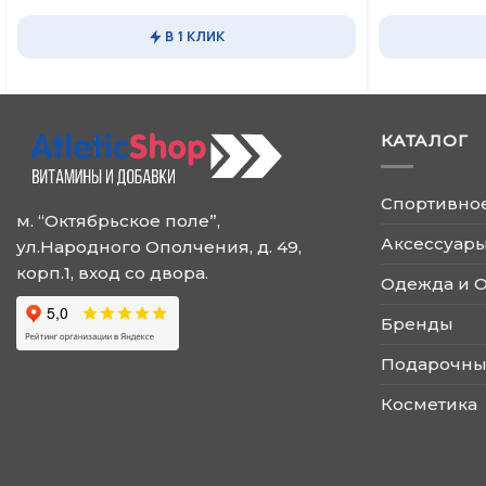
Этот
Этот
товар
товар
В 1 КЛИК
имеет
имеет
несколько
несколько
вариаций.
вариаций.
Опции
Опции
КАТАЛОГ
можно
можно
выбрать
выбрать
на
на
Спортивно
странице
странице
м. “Октябрьское поле”,
товара.
товара.
Аксессуары
ул.Народного Ополчения, д. 49,
корп.1, вход со двора.
Одежда и 
Бренды
Подарочны
Косметика