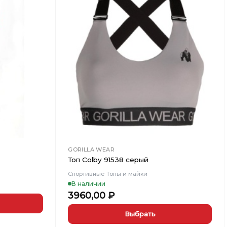
Добавить
Добавить
в
в
Вишлист
Вишлист
GORILLA WEAR
Топ Colby 91538 серый
Спортивные Топы и майки
В наличии
3960,00
₽
Выбрать