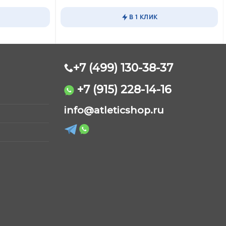
Этот
товар
В 1 КЛИК
имеет
несколько
вариаций.
Опции
можно
+7 (499) 130-38-37
выбрать
на
+7 (915) 228-14-16
странице
AtleticShop
товара.
info@atleticshop.ru
Обычно отвечаем быстро
WhatsApp
Telegram