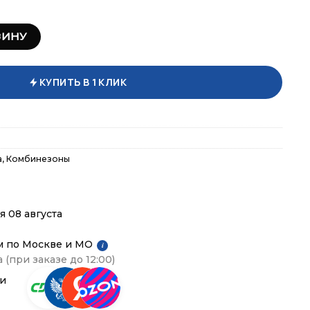
инезон женский NW14.930.1
ЗИНУ
КУПИТЬ В 1 КЛИК
а
,
Комбинезоны
я 08 августа
м по Москве и МО
i
 (при заказе до 12:00)
ии