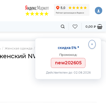
0,00
₽
скидка 5% *
ь
/
Женская одежда
/
Комбинезоны
женский NW14.930.1
Промокод:
new202605
Действителен до: 02.08.2026