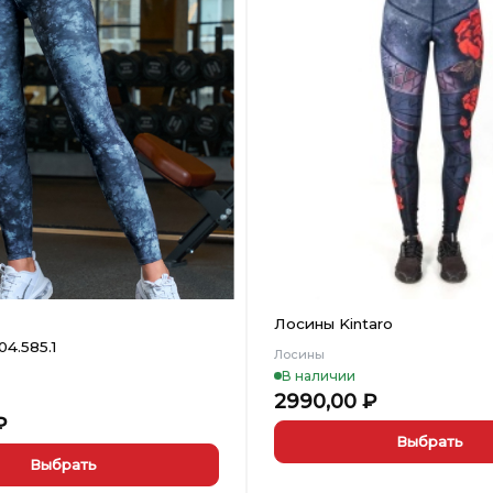
Добавить
в
Вишлист
Лосины Kintaro
4.585.1
Лосины
В наличии
2990,00
₽
₽
Выбрать
Выбрать
Этот