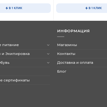
товар
имеет
В 1 КЛИК
В 1 КЛИК
несколько
вариаций.
Опции
можно
ИНФОРМАЦИЯ
выбрать
на
странице
е питание
Магазины
товара.
 и Экипировка
Контакты
Обувь
Доставка и оплата
Блог
е сертификаты