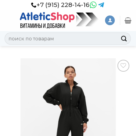
Skip
+7 (915) 228-14-16
to
content
Искать:
Добавить
в
Вишлист