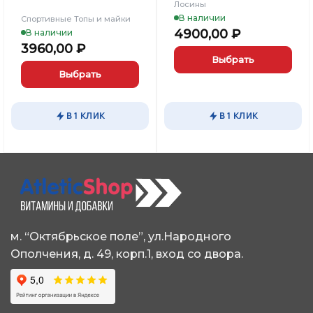
Лосины
В наличии
Спортивные Топы и майки
4900,00
₽
В наличии
3960,00
₽
Выбрать
Выбрать
Этот
Этот
товар
товар
имеет
В 1 КЛИК
В 1 КЛИК
имеет
несколько
несколько
вариаций.
вариаций.
Опции
Опции
можно
можно
выбрать
выбрать
на
на
странице
странице
товара.
м. “Октябрьское поле”, ул.Народного
товара.
Ополчения, д. 49, корп.1, вход со двора.