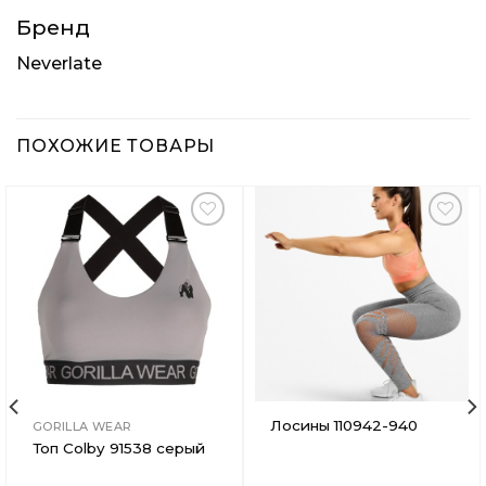
Бренд
Neverlate
ПОХОЖИЕ ТОВАРЫ
Добавить
Добавить
в
в
Вишлист
Вишлист
Лосины 110942-940
GORILLA WEAR
Топ Colby 91538 серый