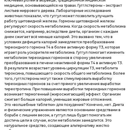
ключевых ролей в аюрведе, традиционной индийской
медицине, основывающейся на травах. Гугглстероны – экстракт
листьев миррового дерева. Лабораторные исследования
животных показали, что гуггул может позволить улучшить
работу щитовидной железы. Гормоны щитовидной железы
регулируют скорость метаболизма. Когда скорость метаболизма
снижается, например, вследствие диеты, организм с каждым
днем сжигает всё меньше калорий. Это вызвано тем, что в
условиях дефицита калорий замедляется преобразование
тиреоидного гормона Т4 в более активную форму Т3, которая
играет роль ускорителя метаболизма. Гуггул помогает изменить
метаболизм тиреоидных гормонов в сторону увеличения
преобразования в печени неактивной формы Т4 в активную Т3.
В результате возрастает уровень циркуляции Т3, метаболита
тироксина, повышающего скорость общего метаболизма. Более
того, гугглстероны могут также стимулировать выработку
тиреоидных гормонов за счет прямого увеличения выработки
тиреотропина. При повышении выработки тиреоидных гормонов
возникает термогенный (жиросжигающий) эффект. Организм
сжигает больше калорий, уменьшая жировые отложения.
Это «волшебные таблетки» для похудения? Конечно, нет. Диета
и физические упражнения являются основными средствами в
борьбе с лишним весом, а гуггул лишь будет помогать им
достичь цели в случае, если метаболизм замедлится. Это
натуральное средство, создающее альтернативу жестко