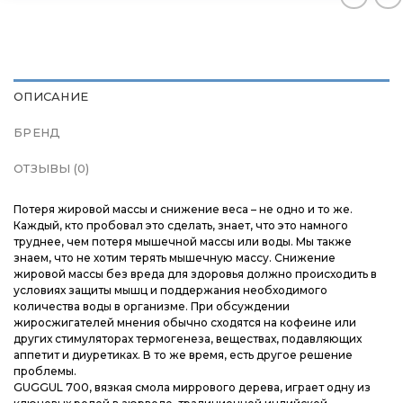
Контакты
Контакты
Контакты
Доставка и оплата
Доставка и оплата
Доставка и оплата
ОПИСАНИЕ
Блог
Блог
Блог
БРЕНД
ОТЗЫВЫ (0)
Потеря жировой массы и снижение веса – не одно и то же.
Каждый, кто пробовал это сделать, знает, что это намного
труднее, чем потеря мышечной массы или воды. Мы также
знаем, что не хотим терять мышечную массу. Снижение
жировой массы без вреда для здоровья должно происходить в
условиях защиты мышц и поддержания необходимого
количества воды в организме. При обсуждении
жиросжигателей мнения обычно сходятся на кофеине или
других стимуляторах термогенеза, веществах, подавляющих
аппетит и диуретиках. В то же время, есть другое решение
проблемы.
GUGGUL 700, вязкая смола миррового дерева, играет одну из