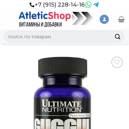
Skip
+7 (915) 228-14-16
to
content
Искать:
Добавить
в
Вишлист