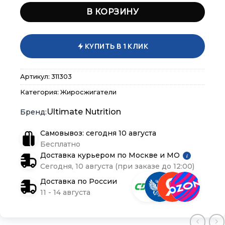
В КОРЗИНУ
КУПИТЬ В 1 КЛИК
Артикул:
311303
Категория:
Жиросжигатели
×
×
×
Меню
Меню
Меню
Ultimate Nutrition
Самовывоз: сегодня 10 августа
Каталог
Каталог
Каталог
Бесплатно
Доставка курьером по Москве и МО
i
Бренды
Бренды
Бренды
Сегодня, 10 августа (при заказе до 12:00)
Доставка по России
Подарочные сертификаты
Подарочные сертификаты
Подарочные сертификаты
11 - 14 августа
Магазины
Магазины
Магазины