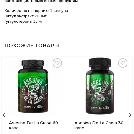
работающим термогенным продуктам.
Количество на порцию: 1 капсула
Гуггул экстракт 700мг
Гуггулстероны 35 мг
ПОХОЖИЕ ТОВАРЫ
Добавить
Добавить
в
в
Вишлист
Вишлист
Asesino De La Grasa 60
Asesino De La Grasa 30
капс
капс