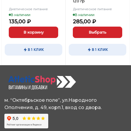
120 гр
Диетическое питание
Диетическое питание
В наличии
В наличии
135,00
₽
285,00
₽
В корзину
Выбрать
Этот
товар
В 1 КЛИК
В 1 КЛИК
имеет
несколько
вариаций.
Опции
можно
выбрать
на
странице
м. “Октябрьское поле”, ул.Народного
товара.
Ополчения, д. 49, корп.1, вход со двора.