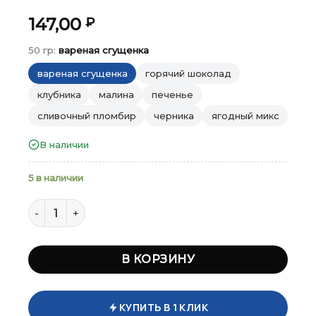
147,00
₽
50 гр:
вареная сгущенка
вареная сгущенка
горячий шоколад
клубника
малина
печенье
сливочный пломбир
черника
ягодный микс
В наличии
50 гр
5 в наличии
Количество товара Fitness Shoks Protein Brownie 50 
×
×
×
Меню
Меню
Меню
В КОРЗИНУ
Каталог
Каталог
Каталог
Бренды
Бренды
Бренды
КУПИТЬ В 1 КЛИК