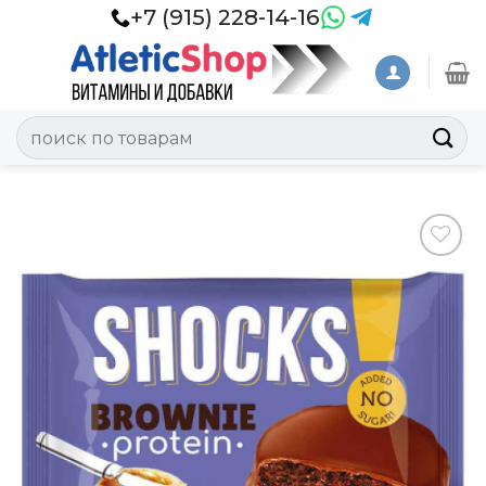
Skip
+7 (915) 228-14-16
to
content
Искать:
Добавить
в
Вишлист