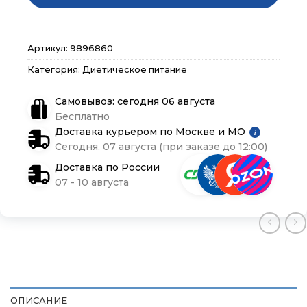
Подарочные сертификаты
Подарочные сертификаты
Подарочные сертификаты
Артикул:
9896860
Магазины
Магазины
Магазины
Категория:
Диетическое питание
Контакты
Контакты
Контакты
Самовывоз: сегодня 06 августа
Бесплатно
Доставка и оплата
Доставка и оплата
Доставка и оплата
Доставка курьером по Москве и МО
i
Сегодня, 07 августа (при заказе до 12:00)
Блог
Блог
Блог
Доставка по России
07 - 10 августа
ОПИСАНИЕ