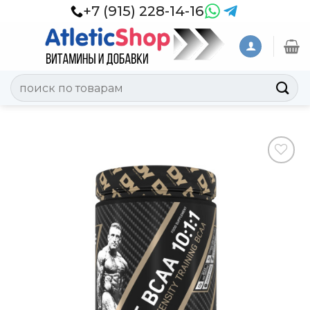
Skip
+7 (915) 228-14-16
to
content
Искать:
Добавить
в
Вишлист