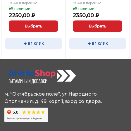
BCAA в порошке
BCAA в порошке
В наличии
В наличии
2250,00
₽
2350,00
₽
Выбрать
Выбрать
Этот
Этот
товар
товар
В 1 КЛИК
В 1 КЛИК
имеет
имеет
несколько
несколько
вариаций.
вариаций.
Опции
Опции
можно
можно
выбрать
выбрать
на
на
странице
странице
м. “Октябрьское поле”, ул.Народного
товара.
товара.
Ополчения, д. 49, корп.1, вход со двора.