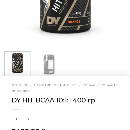
Каталог
/
Спортивное питание
/
BCAA
/
BCAA в
порошке
DY HIT BCAA 10:1:1 400 гр