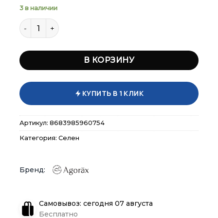
3 в наличии
Количество товара Agorax Selenium 60 таб
В КОРЗИНУ
×
×
×
Меню
Меню
Меню
КУПИТЬ В 1 КЛИК
Каталог
Каталог
Каталог
Артикул:
8683985960754
Бренды
Бренды
Бренды
Категория:
Селен
Подарочные сертификаты
Подарочные сертификаты
Подарочные сертификаты
Магазины
Магазины
Магазины
Самовывоз: сегодня 07 августа
Контакты
Контакты
Контакты
Бесплатно