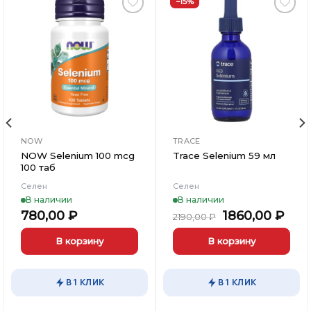
−15%
Добавить
Добавить
в
в
Вишлист
Вишлист
NOW
TRACE
NOW Selenium 100 mcg
Trace Selenium 59 мл
100 таб
Селен
Селен
В наличии
В наличии
ьная
кущая
Первоначаль
Тек
780,00
₽
1860,00
₽
2190,00
₽
на:
цена
цен
90,00 ₽.
составляла
1860
В корзину
В корзину
2190,00 ₽.
В 1 КЛИК
В 1 КЛИК