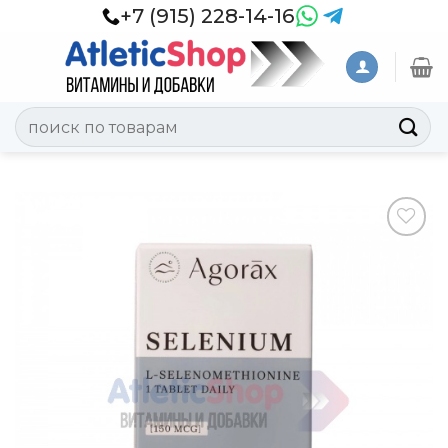
Skip
+7 (915) 228-14-16
to
content
Искать:
Добавить
в
Вишлист