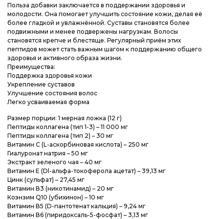
Польза добавки заключается в поддержании здоровья и
молодости. Она помогает улучшить состояние кожи, делая её
более гладкой и увлажнённой. Суставы становятся более
подвижными и менее подвержены нагрузкам. Волосы
становятся крепче и блестяще. Регулярный приём этих
пептидов может стать важным шагом к поддержанию общего
здоровья и активного образа жизни.
Преимущества:
Поддержка здоровья кожи
Укрепление суставов
Улучшение состояния волос
Легко усваиваемая форма
Размер порции: 1 мерная ложка (12 г)
Пептиды коллагена (тип 1-3) – 11 000 мг
Пептиды коллагена (тип 2) – 30 мг
Витамин С (L-аскорбиновая кислота) – 250 мг
Гиалуронат натрия – 50 мг
Экстракт зеленого чая – 40 мг
Витамин Е (Dl-альфа-токоферола ацетат) – 39,13 мг
Цинк (сульфат) – 27,45 мг
Витамин В3 (никотинамид) – 20 мг
Коэнзим Q10 (убихинон) – 10 мг
Витамин В5 (D-пантотенат кальция) – 9,24 мг
Витамин В6 (пиридоксаль-5-фосфат) – 3,13 мг