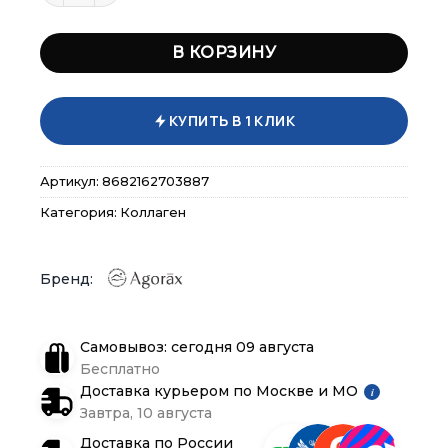
В КОРЗИНУ
КУПИТЬ В 1 КЛИК
Артикул:
8682162703887
Категория:
Коллаген
×
×
×
Меню
Меню
Меню
Каталог
Каталог
Каталог
Самовывоз: сегодня 09 августа
Бренды
Бренды
Бренды
Бесплатно
Доставка курьером по Москве и МО
i
Подарочные сертификаты
Подарочные сертификаты
Подарочные сертификаты
Завтра, 10 августа
Доставка по России