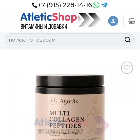
Skip
+7 (915) 228-14-16
to
content
Искать:
Добавить
в
Вишлист