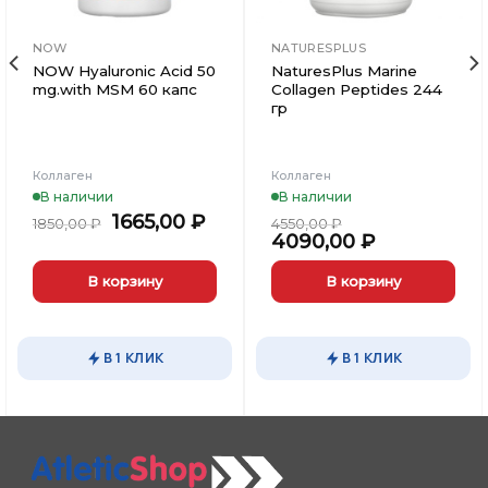
NOW
NATURESPLUS
NOW Hyaluronic Acid 50
NaturesPlus Marine
mg.with MSM 60 капс
Collagen Peptides 244
гр
Коллаген
Коллаген
В наличии
В наличии
Первоначальная
Текущая
1665,00
₽
1850,00
₽
4550,00
₽
цена
цена:
Первоначальная
Текущая
4090,00
₽
составляла
1665,00 ₽.
цена
цена:
1850,00 ₽.
составляла
4090,00 ₽.
В корзину
В корзину
4550,00 ₽.
В 1 КЛИК
В 1 КЛИК