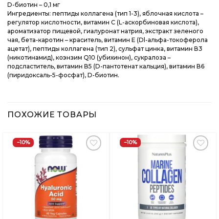
D-биотин – 0,1 мг
Ингредиенты: пептиды коллагена (тип 1-3), яблочная кислота –
регулятор кислотности, витамин С (L-аскорбиновая кислота),
ароматизатор пищевой, гиалуронат натрия, экстракт зеленого
чая, бета-каротин – краситель, витамин Е (Dl-альфа-токоферола
ацетат), пептиды коллагена (тип 2), сульфат цинка, витамин В3
(никотинамид), коэнзим Q10 (убихинон), сукралоза –
подсластитель, витамин В5 (D-пантотенат кальция), витамин В6
(пиридоксаль-5-фосфат), D-биотин.
ПОХОЖИЕ ТОВАРЫ
−10%
−10%
Добавить
Добавить
в
в
Вишлист
Вишлист