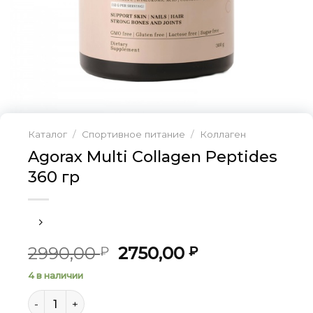
Каталог
/
Спортивное питание
/
Коллаген
Agorax Multi Collagen Peptides
360 гр
Первоначальная
Текущая
2990,00
2750,00
₽
₽
цена
цена:
4 в наличии
составляла
2750,00 ₽.
Количество товара Agorax Multi Collagen Peptides 36
2990,00 ₽.