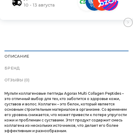
Магазины
Магазины
Магазины
10 - 13 августа
Контакты
Контакты
Контакты
Доставка и оплата
Доставка и оплата
Доставка и оплата
Блог
Блог
Блог
ОПИСАНИЕ
БРЕНД
ОТЗЫВЫ (0)
Мульти коллагеновые пептиды Agorax Multi Collagen Peptides –
это отличный выбор для тех, кто заботится о здоровье кожи,
суставов и волос. Коллаген – это белок, который является
основным строительным материалом в организме. Со временем
его уровень снижается, что может привести к потере упругости
кожи и проблемам с суставами. Этот продукт содержит смесь
коллагена из нескольких источников, что делает его более
эффективным и разнообразным.