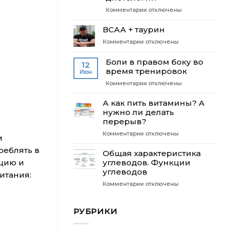
в
к
Комментарии
отключены
бодибилдинге
записи
Белки
ВСАА + таурин
и
к
Комментарии
отключены
их
записи
правильная
ВСАА
Боли в правом боку во
тепловая
12
+
время тренировок
обработка
Июн
таурин
с
к
Комментарии
отключены
точки
записи
зрения
Боли
А как пить витамины? А
диетологии
в
нужно ли делать
правом
перерыв?
боку
к
Комментарии
отключены
во
м
записи
время
реблять в
А
Общая характеристика
тренировок
как
цию и
углеводов. Функции
пить
углеводов
итания:
витамины?
к
Комментарии
отключены
А
записи
нужно
Общая
ли
РУБРИКИ
характеристика
делать
углеводов.
перерыв?
Функции