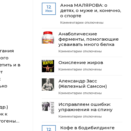
Подсолнечное
Анна МАЛЯРОВА: о
12
или
детях, о муже и, конечно,
Июн
оливковое
о спорте
масло?
к
Комментарии
отключены
записи
Анна
Анаболические
МАЛЯРОВА:
ферменты, помогающие
о
усваивать много белка
детях,
гания
к
Комментарии
отключены
о
записи
ного
муже
Анаболические
Окисление жиров
и,
тить и в
ферменты,
конечно,
к
Комментарии
отключены
помогающие
ет
о
записи
усваивать
спорте
х
Окисление
Александр Засс
много
жиров
ько
(Железный Самсон)
белка
к
Комментарии
отключены
записи
Александр
Исправляем ошибки:
др.)
Засс
упражнения на спину
(Железный
к к
к
Комментарии
отключены
Самсон)
тогены…
записи
Исправляем
Кофе в бодибилдинге
12