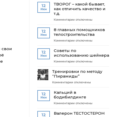
ТВОРОГ – какой бывает,
6-
12
Герман
как отличить качество и
9?
Июн
Тюхтин:
т.д.
Как
к
Комментарии
отключены
вылечить
записи
позвоночник
ТВОРОГ
8 главных помощников
12
–
телостроительства
Июн
какой
к
Комментарии
отключены
бывает,
записи
как
л свои
8
Советы по
отличить
12
главных
оё
использованию шейкера
качество
Июн
помощников
и
же
к
Комментарии
отключены
телостроительства
т.д.
записи
Советы
Тренировки по методу
по
“Пирамиды”
использованию
к
Комментарии
отключены
шейкера
записи
Тренировки
Кальций в
12
по
бодибилдинге
Июн
методу
к
Комментарии
отключены
“Пирамиды”
записи
Кальций
Валерон ТЕСТОСТЕРОН
12
в