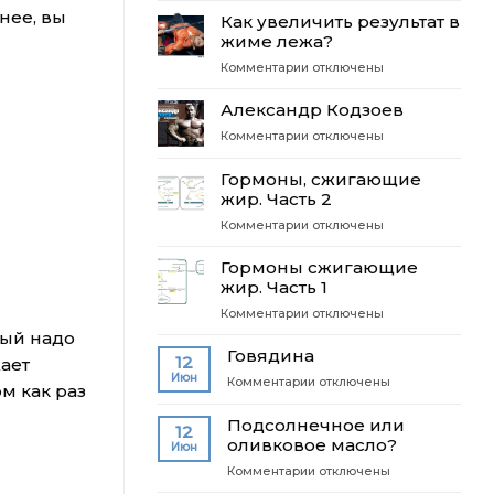
упражнений
нее, вы
Творожная
Как увеличить результат в
влияет
запеканка
жиме лежа?
на
результат?
к
Комментарии
отключены
записи
Как
Александр Кодзоев
увеличить
к
Комментарии
отключены
результат
записи
в
Александр
Гормоны, сжигающие
жиме
Кодзоев
жир. Часть 2
лежа?
к
Комментарии
отключены
записи
Гормоны,
Гормоны сжигающие
сжигающие
жир. Часть 1
жир.
к
Комментарии
отключены
Часть
записи
рый надо
2
Гормоны
Говядина
12
ает
сжигающие
Июн
к
Комментарии
отключены
м как раз
жир.
записи
Часть
Говядина
Подсолнечное или
1
12
оливковое масло?
Июн
к
Комментарии
отключены
записи