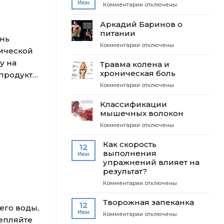
Июн
к
Комментарии
отключены
бодибилдинге
записи
Валерон
Аркадий Баринов о
ТЕСТОСТЕРОН
питании
ень
к
Комментарии
отключены
тической
записи
у на
Аркадий
​Травма колена и
Баринов
хроническая боль
 продукт…
о
к
Комментарии
отключены
питании
записи
​Классификации
Травма
мышечных волокон
колена
к
Комментарии
отключены
и
записи
хроническая
Как скорость
боль
12
Классификации
выполнения
Июн
мышечных
упражнений влияет на
волокон
результат?
к
Комментарии
отключены
записи
Как
Творожная запеканка
12
его воды,
скорость
Июн
к
Комментарии
отключены
выполнения
репляйте
записи