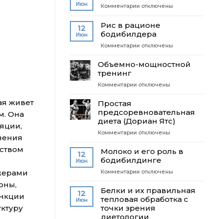
ошибки:
Июн
к
Комментарии
отключены
упражнения
записи
на
Кофе
Рис в рационе
спину
12
в
бодибилдера
Июн
бодибилдинге
к
Комментарии
отключены
записи
Рис
Объемно-мощностной
в
тренинг
рационе
к
Комментарии
отключены
бодибилдера
записи
ая живет
Объемно-
Простая
мощностной
предсоревновательная
м. Она
тренинг
диета (Дориан Ятс)
яции,
к
Комментарии
отключены
нения
записи
нством
Простая
Молоко и его роль в
12
предсоревновательная
бодибилдинге
Июн
диета
жерами
к
Комментарии
отключены
(Дориан
записи
Ятс)
оны,
Молоко
Белки и их правильная
12
ункции
и
тепловая обработка с
Июн
его
уктуру
точки зрения
роль
диетологии