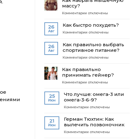
Как набрать мышечную
2025
й.
выбрать
массу?
на
подходящий
основе
к
Комментарии
отключены
витаминный
самых
записи
комплекс?
современных
Как
Как быстро похудеть?
26
исследований
набрать
Авг
к
Комментарии
отключены
мышечную
записи
массу?
Как
Как правильно выбрать
26
быстро
спортивное питание?
Авг
похудеть?
к
Комментарии
отключены
записи
Как
Как правильно
правильно
принимать гейнер?
выбрать
к
Комментарии
отключены
спортивное
записи
питание?
ное
Как
Что лучше: омега-3 или
25
правильно
ждениями
омега-3-6-9?
Июн
принимать
к
Комментарии
отключены
гейнер?
записи
Что
​Герман Тюхтин: Как
21
лучше:
вылечить позвоночник
Июн
омега-3
к
Комментарии
отключены
или
записи
омега-3-