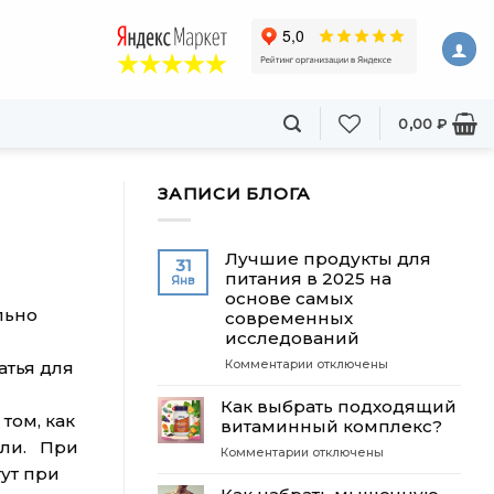
0,00
₽
ЗАПИСИ БЛОГА
Лучшие продукты для
31
питания в 2025 на
Янв
основе самых
льно
современных
исследований
к
атья для
Комментарии
отключены
записи
Лучшие
Как выбрать подходящий
том, как
продукты
витаминный комплекс?
для
ели. При
к
Комментарии
отключены
питания
ут при
записи
в
Как