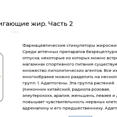
игающие жир. Часть 2
Фармацевтические стимуляторы жиросжи
Среди аптечных препаратов безрецептур
отпуска, некоторые из которых можно встре
магазинах спортивного питания существу
множество липолитических агентов. Все и
многообразие можно разделить на нескол
групп. 1. Адаптогены. Эта группа растений
(лимонник китайский, радиола розовая,
элеутерококк, аралия, женьшень, левзея и 
повышает чувствительность нервных клето
адреналину и его предшественнику. Адап