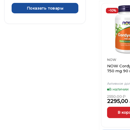
вариаций.
Опции
Показать товары
−10%
можно
выбрать
на
странице
товара.
NOW
NOW Cord
750 mg 90 
Активное до
В наличии
2550,00
₽
2295,00
В кор