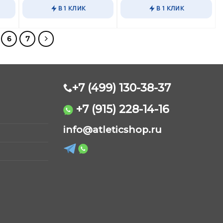
В 1 КЛИК
В 1 КЛИК
6
7
+7 (499) 130-38-37
+7 (915) 228-14-16
AtleticShop
info@atleticshop.ru
Обычно отвечаем быстро
WhatsApp