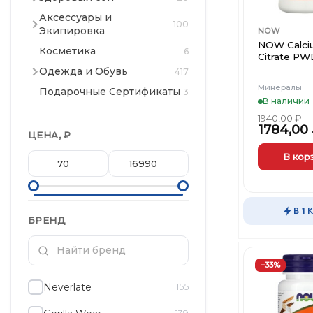
Аксессуары и
100
Экипировка
NOW
NOW Calci
Косметика
6
Citrate PW
Одежда и Обувь
417
Минералы
Подарочные Сертификаты
3
В наличии
1940,00
₽
1784,00
ЦЕНА, ₽
В кор
В 1 
БРЕНД
−33%
Neverlate
155