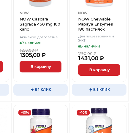
NOW
NOW
NOW Cascara
NOW Chewable
Sagrada 450 mg 100
Papaya Enzymes
капс
180 пастилок
Для пищеварения и
Активное долголетие
ЖКТ
В наличии
В наличии
1450,00
₽
1590,00
₽
1305,00
₽
1431,00
₽
В корзину
В корзину
В 1 КЛИК
В 1 КЛИК
−10%
−10%
ть
Добавить
Добавить
в
в