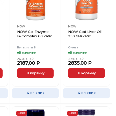
ст
Вишлист
Вишлист
NOW
NOW
NOW Co-Enzyme
NOW Cod Liver Oil
B-Complex 60 капс
250 гел.капс
Витамины В
Омега
В наличии
В наличии
2430,00
₽
3150,00
₽
2187,00
₽
2835,00
₽
В корзину
В корзину
В 1 КЛИК
В 1 КЛИК
−10%
−10%