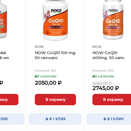
Добавить
Добавить
Добави
в
в
в
Вишлист
Вишлист
Вишли
NOW
NOW
dal
NOW CoQ10 100 mg.
NOW CoQ10
46 мл
50 гел.капс
400mg. 30 капс
Коэнзим Q10
Коэнзим Q10
В наличии
В наличии
₽
2050,00
₽
3050,00
₽
2745,00
₽
зину
В корзину
В корзину
КЛИК
В 1 КЛИК
В 1 КЛИК