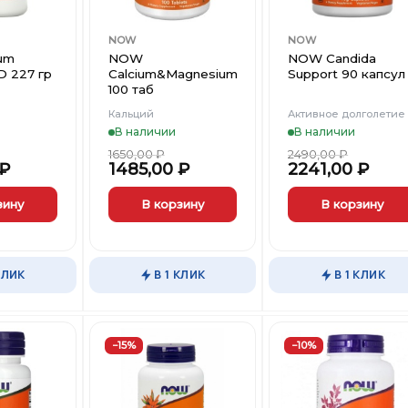
NOW
NOW
um
NOW
NOW Candida
D 227 гр
Calcium&Magnesium
Support 90 капсул
100 таб
Кальций
Активное долголетие
В наличии
В наличии
1650,00
₽
2490,00
₽
₽
1485,00
₽
2241,00
₽
зину
В корзину
В корзину
КЛИК
В 1 КЛИК
В 1 КЛИК
−15%
−10%
Добавить
Добавить
Добави
в
в
в