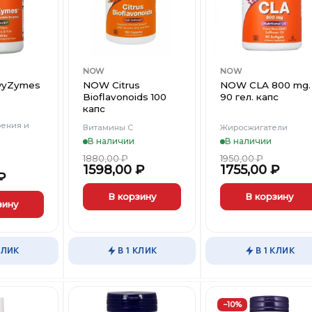
Вишлист
Вишлист
Вишли
NOW
NOW
yZymes
NOW Citrus
NOW CLA 800 mg.
Bioflavonoids 100
90 гел. капс
капс
ения и
Витамины С
Жиросжигатели
В наличии
В наличии
1880,00
₽
1950,00
₽
1598,00
₽
1755,00
₽
₽
В корзину
В корзину
зину
КЛИК
В 1 КЛИК
В 1 КЛИК
−10%