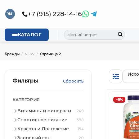
Skip
to
+7 (915) 228-14-16
content
Искать:
КАТАЛОГ
Бренды
/
NOW
/
Страница 2
Фильтры
Сбросить
КАТЕГОРИЯ
−8%
Витамины и минералы
249
Спортивное питание
398
Красота и Долголетие
154
Здоровый сон
20