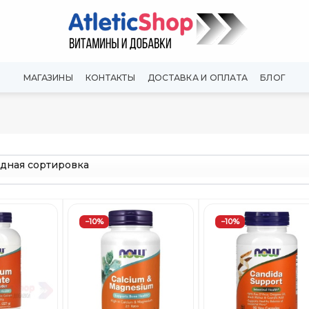
МАГАЗИНЫ
КОНТАКТЫ
ДОСТАВКА И ОПЛАТА
БЛОГ
−10%
−10%
Добавить
Добавить
Добави
в
в
в
Вишлист
Вишлист
Вишли