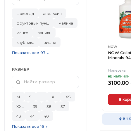
шоколад
апельсин
фруктовый пунш
малина
манго
ваниль
клубника
вишня
NOW
NOW Colloi
Показать все 97 ↓
Minerals 9
РАЗМЕР
Минералы
В наличии
3100,00
M
S
L
XL
XS
В кор
XXL
39
38
37
Этот
товар
43
44
40
В 1 
имеет
Показать все 16 ↓
несколько