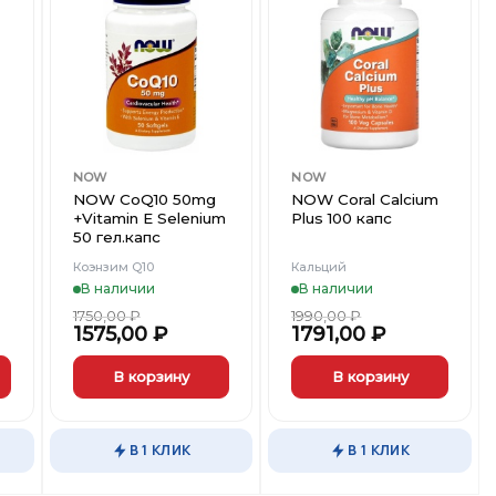
ть
Добавить
Добавить
в
в
ст
Вишлист
Вишлист
NOW
NOW
NOW CoQ10 50mg
NOW Coral Calcium
+Vitamin E Selenium
Plus 100 капс
50 гел.капс
Коэнзим Q10
Кальций
В наличии
В наличии
1750,00
₽
1990,00
₽
1575,00
₽
1791,00
₽
В корзину
В корзину
В 1 КЛИК
В 1 КЛИК