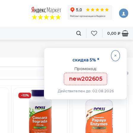
0,00
₽
скидка 5% *
Промокод:
товаров
из 128
new202605
Действителен до: 02.08.2026
−10%
−10%
ть
Добавить
Добавить
в
в
ст
Вишлист
Вишлист