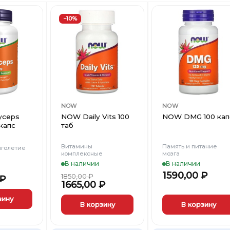
−10%
Добавить
Добавить
Добави
в
в
в
Вишлист
Вишлист
Вишли
NOW
NOW
yceps
NOW Daily Vits 100
NOW DMG 100 кап
капс
таб
Витамины
Память и питание
лголетие
комплексные
мозга
В наличии
В наличии
1590,00
₽
1850,00
₽
₽
1665,00
₽
зину
В корзину
В корзину