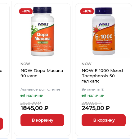
−10%
−10%
ть
Добавить
Добавить
в
в
ст
Вишлист
Вишлист
NOW
NOW
с
NOW Dopa Mucuna
NOW E-1000 Mixed
90 капс
Tocopherols 50
гел.капс
Активное долголетие
Витамины Е
В наличии
В наличии
2050,00
₽
2750,00
₽
1845,00
₽
2475,00
₽
В корзину
В корзину