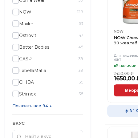
Gorilla Wear
139
NOW
128
Maxler
53
NOW
Ostrovit
47
NOW Chew
90 жев.таб
Better Bodies
45
Для пищевар
GASP
39
ЖКТ
В наличии
LabellaMafia
39
2450,00
₽
1650,00
CHIBA
35
В кор
Strimex
35
Показать все 94 ↓
В 1 
ВКУС