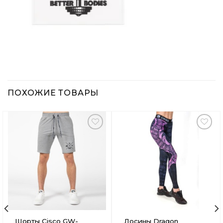
ПОХОЖИЕ ТОВАРЫ
Добавить
Добавить
в
в
Вишлист
Вишлист
Шорты Cisco GW-
Лосины Dragon