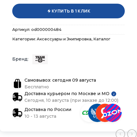
КУПИТЬ В 1 КЛИК
Артикул:
od000000484
Категории:
Аксессуары и Экипировка
,
Каталог
×
×
×
Меню
Меню
Меню
Самовывоз: сегодня 09 августа
Каталог
Каталог
Каталог
Бесплатно
Доставка курьером по Москве и МО
i
Сегодня, 10 августа (при заказе до 12:00)
Бренды
Бренды
Бренды
Доставка по России
10 - 13 августа
Подарочные сертификаты
Подарочные сертификаты
Подарочные сертификаты
Магазины
Магазины
Магазины