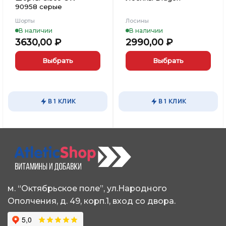
90958 серые
Шорты
Лосины
В наличии
В наличии
3630,00
₽
2990,00
₽
Выбрать
Выбрать
Этот
Этот
товар
товар
имеет
имеет
В 1 КЛИК
В 1 КЛИК
несколько
несколько
вариаций.
вариаций.
Опции
Опции
можно
можно
выбрать
выбрать
на
на
странице
странице
товара.
товара.
м. “Октябрьское поле”, ул.Народного
Ополчения, д. 49, корп.1, вход со двора.