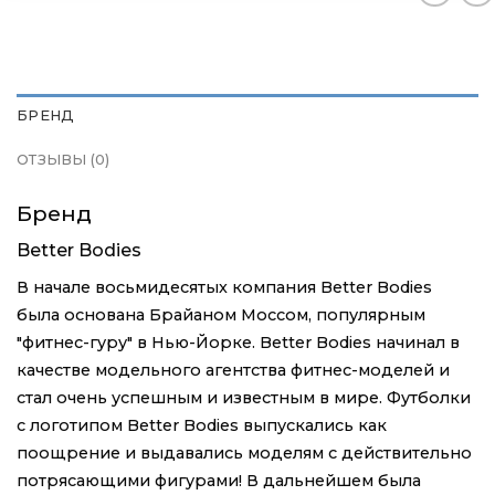
Контакты
Контакты
Контакты
Доставка и оплата
Доставка и оплата
Доставка и оплата
БРЕНД
Блог
Блог
Блог
ОТЗЫВЫ (0)
Бренд
Better Bodies
В начале восьмидесятых компания Better Bodies
была основана Брайаном Моссом, популярным
"фитнес-гуру" в Нью-Йорке. Better Bodies начинал в
качестве модельного агентства фитнес-моделей и
стал очень успешным и известным в мире. Футболки
с логотипом Better Bodies выпускались как
поощрение и выдавались моделям с действительно
потрясающими фигурами! В дальнейшем была