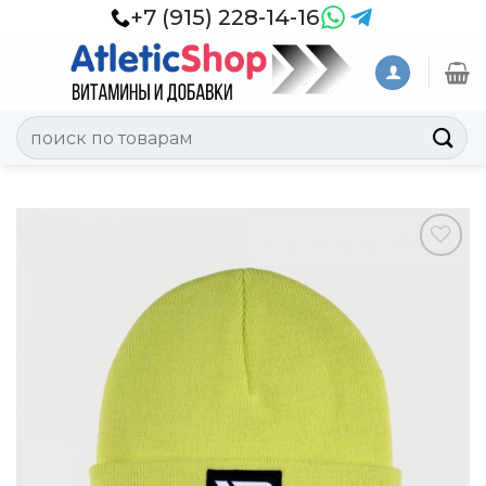
Skip
+7 (915) 228-14-16
to
content
Искать:
Добавить
в
Вишлист