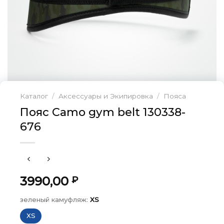
Каталог
/
Аксессуары и Экипировка
/
Пояса
Пояс Camo gym belt 130338-
676
3990,00
₽
зеленый камуфляж:
XS
XS