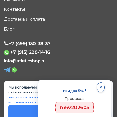
AtleticShop
Контакты
Обычно отвечаем быстро
Доставка и оплата
Блог
+7 (499) 130-38-37
+7 (915) 228-14-16
WhatsApp
info@atleticshop.ru
Telegram
ВКонтакте
Мы используем cookie.
Продолжая пользоваться
© 2026 «AtleticShop». Все права защищены
скидка 5% *
сайтом, вы соглашаетесь с
Политикой обработки и
защиты персональных данных
и
Политикой
Промокод:
MAX
использования cookie
.
Политика обработки персональных данных
new202605
Политика использования cookie
OK
Согласие на обработку данных