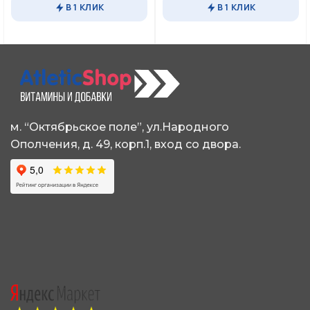
товар
товар
В 1 КЛИК
В 1 КЛИК
имеет
имеет
несколько
несколько
вариаций.
вариаций.
Опции
Опции
можно
можно
выбрать
выбрать
на
на
странице
странице
м. “Октябрьское поле”, ул.Народного
товара.
товара.
Ополчения, д. 49, корп.1, вход со двора.