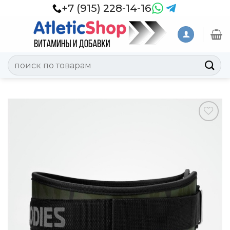
Skip
+7 (915) 228-14-16
to
content
Искать:
Добавить
в
Вишлист