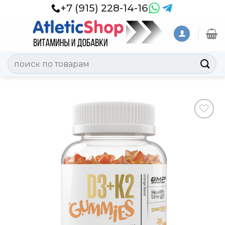
Skip
+7 (915) 228-14-16
to
content
Искать:
Добавить
в
Вишлист