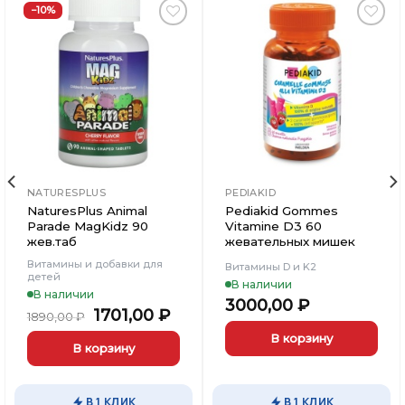
−10%
Добавить
Добавить
в
в
Вишлист
Вишлист
NATURESPLUS
PEDIAKID
NaturesPlus Animal
Pediakid Gommes
Parade MagKidz 90
Vitamine D3 60
жев.таб
жевательных мишек
Витамины и добавки для
Витамины D и K2
детей
В наличии
В наличии
3000,00
₽
Первоначальная
Текущая
1701,00
₽
1890,00
₽
цена
цена:
В корзину
составляла
1701,00 ₽.
В корзину
1890,00 ₽.
В 1 КЛИК
В 1 КЛИК