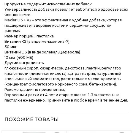
Продукт не содержит искусственных добавок.
Универсальность добавки позволяет заботиться о здоровье всех
членов семьи.
Maxler D3 + K2 – это эффективная и удобная добавка, которая
поддерживает здоровье костей и сердечно-сосудистой
системы.
Размер порции 1 пастилка
Витамин К2 (в виде менахинона-7)
30 мкг
Витамин D3 (в виде холекальциферола)
10 мкг (400 МЕ)
Другие ингредиенты
глюкозный сироп, сахар-песок, декстроза, пектин, регулятор
кислотности (лимонная кислота), цитрат натрия, натуральный
апельсиновый ароматизатор, растительное масло, краситель
(концентрат фиолетового морковного сока, бета-каротин).
Рекомендации по применению:
Взрослым и детям от 4 лет и старше жевать 1-3 жевательные
пастилки ежедневно. Принимайте в любое время в течение дня.
ПОХОЖИЕ ТОВАРЫ