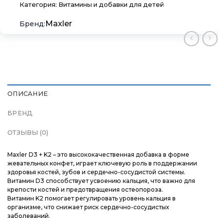
Категория:
Витамины и добавки для детей
×
×
×
Maxler
Меню
Меню
Меню
Каталог
Каталог
Каталог
Бренды
Бренды
Бренды
ОПИСАНИЕ
Подарочные сертификаты
Подарочные сертификаты
Подарочные сертификаты
БРЕНД
Магазины
Магазины
Магазины
ОТЗЫВЫ (0)
Контакты
Контакты
Контакты
Maxler D3 + K2 – это высококачественная добавка в форме
жевательных конфет, играет ключевую роль в поддержании
здоровья костей, зубов и сердечно-сосудистой системы.
Доставка и оплата
Доставка и оплата
Доставка и оплата
Витамин D3 способствует усвоению кальция, что важно для
крепости костей и предотвращения остеопороза.
Витамин K2 помогает регулировать уровень кальция в
Блог
Блог
Блог
организме, что снижает риск сердечно-сосудистых
заболеваний.