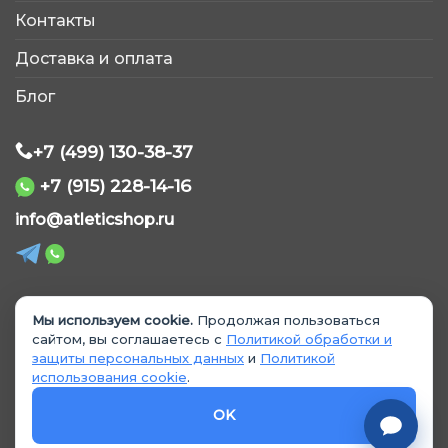
AtleticShop
Контакты
Обычно отвечаем быстро
Доставка и оплата
Блог
+7 (499) 130-38-37
+7 (915) 228-14-16
WhatsApp
info@atleticshop.ru
Telegram
ВКонтакте
Мы используем cookie.
Продолжая пользоваться
© 2026 «AtleticShop». Все права защищены
сайтом, вы соглашаетесь с
Политикой обработки и
защиты персональных данных
и
Политикой
MAX
использования cookie
.
Политика обработки персональных данных
Политика использования cookie
OK
Согласие на обработку данных
Согласие на рекламные материалы